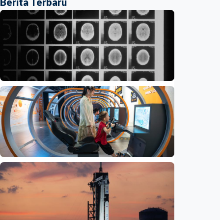
Berita Terbaru
Iptek
Ilmuwan kembangkan nanopartikel yang
membantu ahli bedah melacak dan
membunuh kanker otak mematikan
Indonesia
•
07 Aug 2026
Iptek
Jelang misi bawa pulang sampel Mars, China
siapkan laboratorium perlindungan planet
Indonesia
•
06 Aug 2026