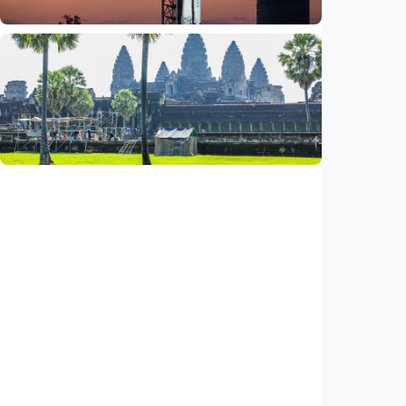
Iptek
Bagian roket Falcon 9 SpaceX akan hantam
Bulan, NASA pastikan Bumi aman
Indonesia
•
05 Aug 2026
Iptek
Saat ASEAN bersiap memasuki era AI,
reformasi layanan publik jadi agenda
bersama
Indonesia
•
05 Aug 2026