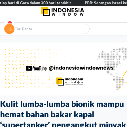
i Gaza dalam 300 hari terakhir
PBB: Serangan Israel ke Lebanon c
Kulit lumba-lumba bionik mampu
hemat bahan bakar kapal
‘supertanker’ pengangkut minyak