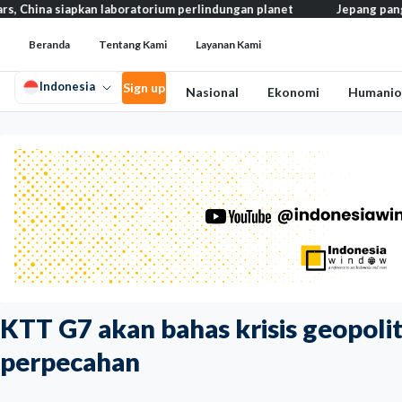
pkan laboratorium perlindungan planet
Jepang pangkas pajak mak
Beranda
Tentang Kami
Layanan Kami
Indonesia
Sign up
Nasional
Ekonomi
Humanio
KTT G7 akan bahas krisis geopoli
perpecahan