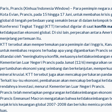
Paris, Prancis (Xinhua/Indonesia Window) – Para pemimpin negara
Kota Evian, Prancis, pada 15 hingga 17 Juni, untuk membahas krisi
global di tengah perbedaan yang semakin besar di dalam kelompok t
Konferensi Tingkat Tinggi (KTT) tersebut digelar di saat
konflik m
ketidakpastian ekonomi global. Di sisi lain, perpecahan antara Amer
menjelang pertemuan itu.
KTT tersebut akan mempertemukan para pemimpin dari Inggris, Kanada,
untuk membahas respons terhadap apa yang digambarkan Prancis seba
ditandai oleh "meningkatnya konflik, meluasnya ketidakseimbangan e
Kementerian Luar Negeri Prancis pada Jumat (12/6) menguraikan se
pertumbuhan ekonomi yang seimbang dan berkelanjutan, memperkuat 
mineral krusial. KTT tersebut juga akan mencakup pertukaran pandan
Terkait isu-isu ekonomi, pembahasan akan mencakup berbagai ketid
rendahnya investasi, menurut Kementerian Luar Negeri Prancis.
Prancis telah menetapkan pengurangan ketidakseimbangan ekonomi 
Prancis Emmanuel Macron mengatakan bahwa ketidakseimbangan ters
sejak krisis keuangan global 2007-2008 dan berisiko memicu proteks
luas.