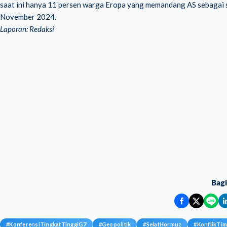
saat ini hanya 11 persen warga Eropa yang memandang AS sebagai se
November 2024.
Laporan: Redaksi
Bag
#
KonferensiTingkatTinggiG7
#
Geopolitik
#
SelatHormuz
#
KonflikTi