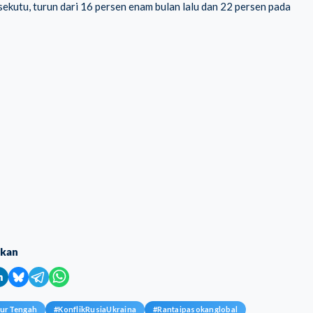
kutu, turun dari 16 persen enam bulan lalu dan 22 persen pada
ikan
murTengah
#
KonflikRusiaUkraina
#
Rantaipasokanglobal