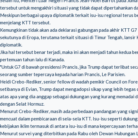
Selain itu, Menteri Luar Negeri Prancis Jean-Noel Barrot pada Ju
tersebut untuk mengakhiri situasi yang tidak dapat dipertahankan d
Meskipun berbagai upaya diplomatik terkait isu-isu regional terus 
menjelang KTT tersebut.
Kemungkinan tidak akan ada deklarasi gabungan pada akhir KTT G7
sekutunya di Eropa, terutama terkait situasi di Timur Tengah, lan
diplomatik.
Jika hal tersebut benar terjadi, maka ini akan menjadi tahun kedua 
pertemuan tahun lalu di Kanada.
"Untuk G7 di bawah presidensi Prancis, jika Trump dapat terlibat se
seorang sumber tepercaya kepada harian Prancis, Le Parisien.
Heidi Crebo-Rediker, senior fellow di wadah pemikir Council on Fore
setibanya di Evian, Trump dapat mengadopsi sikap yang lebih teg
atas apa yang dia anggap sebagai dukungan yang kurang memadai d
dengan Selat Hormuz.
Menurut Crebo-Rediker, masih ada perbedaan pandangan yang signif
mencuat dalam pembicaraan di sela-sela KTT. Isu-isu seperti dukunga
kebijakan iklim termasuk di antara isu-isu di mana kepercayaan terh
Menurut survei yang diterbitkan pada Rabu oleh Dewan Hubungan L