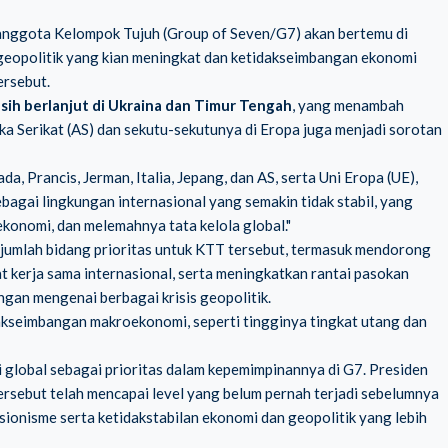
 anggota Kelompok Tujuh (Group of Seven/G7) akan bertemu di
s geopolitik yang kian meningkat dan ketidakseimbangan ekonomi
ersebut.
asih berlanjut di Ukraina dan Timur Tengah
, yang menambah
ika Serikat (AS) dan sekutu-sekutunya di Eropa juga menjadi sorotan
 Prancis, Jerman, Italia, Jepang, dan AS, serta Uni Eropa (UE),
gai lingkungan internasional yang semakin tidak stabil, yang
konomi, dan melemahnya tata kelola global."
jumlah bidang prioritas untuk KTT tersebut, termasuk mendorong
kerja sama internasional, serta meningkatkan rantai pasokan
gan mengenai berbagai krisis geopolitik.
akseimbangan makroekonomi, seperti tingginya tingkat utang dan
global sebagai prioritas dalam kepemimpinannya di G7. Presiden
ebut telah mencapai level yang belum pernah terjadi sebelumnya
ionisme serta ketidakstabilan ekonomi dan geopolitik yang lebih