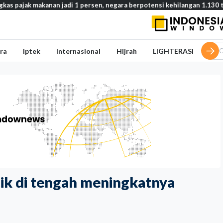
anan jadi 1 persen, negara berpotensi kehilangan 1.130 triliun rupiah
ra
Iptek
Internasional
Hijrah
LIGHTERASI
tik di tengah meningkatnya