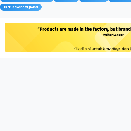
#
Krisisekonomiglobal