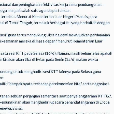
asional dan peningkatan efektivitas kerja sama pembangunan.
juga menjadi salah satu agenda pertemuan.
 tersebut. Menurut Kementerian Luar Negeri Prancis, para
asi di Timur Tengah, termasuk berbagai isu yang berkaitan dengan
gensi" guna terus mendukung Ukraina demi mewujudkan perdamaian
i keamanan mereka di masa depan," menurut Kementerian Luar
satu sesi KTT pada Selasa (16/6). Namun, masih belum jelas apakah
kirakan akan tiba di Evian pada Senin (15/6) malam waktu
diundang untuk menghadiri sesi KTT lainnya pada Selasa guna
on.
liki "dampak nyata terhadap perekonomian kita," serta negosiasi
ganan sebuah perjanjian sementara saat penyelenggaraan KTT G7.
 kemungkinan akan menghadiri upacara penandatanganan di Eropa
enewa, Swiss.