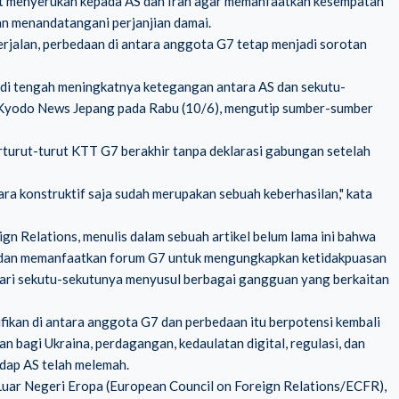
mat menyerukan kepada AS dan Iran agar memanfaatkan kesempatan
an menandatangani perjanjian damai.
berjalan, perbedaan di antara anggota G7 tetap menjadi sorotan
 di tengah meningkatnya ketegangan antara AS dan sekutu-
sir Kyodo News Jepang pada Rabu (10/6), mengutip sumber-sumber
berturut-turut KTT G7 berakhir tanpa deklarasi gabungan setelah
cara konstruktif saja sudah merupakan sebuah keberhasilan," kata
ign Relations, menulis dalam sebuah artikel belum lama ini bahwa
as dan memanfaatkan forum G7 untuk mengungkapkan ketidakpuasan
ari sekutu-sekutunya menyusul berbagai gangguan yang berkaitan
ikan di antara anggota G7 dan perbedaan itu berpotensi kembali
n bagi Ukraina, perdagangan, kedaulatan digital, regulasi, dan
adap AS telah melemah.
uar Negeri Eropa (European Council on Foreign Relations/ECFR),