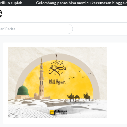
Gelombang panas bisa memicu kecemasan hingga depresi pada an