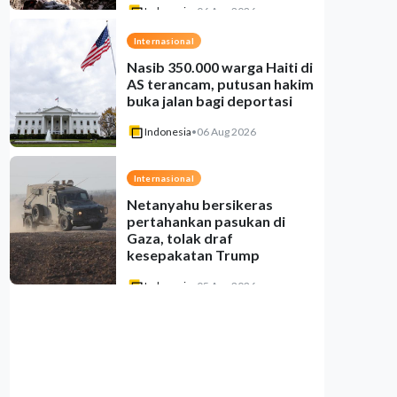
Indonesia
•
06 Aug 2026
Internasional
Nasib 350.000 warga Haiti di
AS terancam, putusan hakim
buka jalan bagi deportasi
Indonesia
•
06 Aug 2026
Internasional
Netanyahu bersikeras
pertahankan pasukan di
Gaza, tolak draf
kesepakatan Trump
Indonesia
•
05 Aug 2026