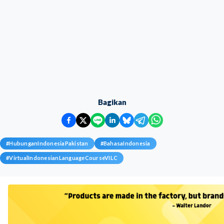
Bagikan
#
HubunganIndonesiaPakistan
#
BahasaIndonesia
#
VirtualIndonesianLanguageCourseVILC