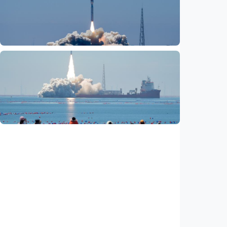
lainnya dirilis
Indonesia
•
06 Aug 2026
Nasional
Fokus Berita – Lampung-1, satelit AI
Hiperspektral pertama Indonesia, berhasil
diluncurkan ke orbit
Indonesia
•
05 Aug 2026
Nasional
Satelit Lampung-1 untuk petani, nelayan,
hingga mitigasi bencana
Indonesia
•
05 Aug 2026