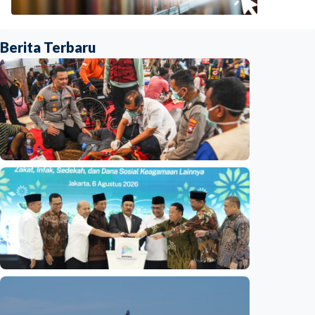
Berita Terbaru
Nasional
Basarnas akhiri operasi SAR KM Mutiara
Sentosa 2
Indonesia
•
06 Aug 2026
Nasional
Satu data ZIS dan dana sosial keagamaan