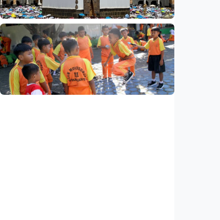
Nasional
Analisis – Ke mana mengalirnya uang jemaah
haji Indonesia? Ada potensi ekonomi yang
bisa kembali ke Tanah Air (1 dari 3 tulisan)
Indonesia
•
08 Aug 2026
Nasional
Analisis – Belajar dari Australia: Apa yang
bisa dipelajari Indonesia untuk membenahi
kurikulum?
Indonesia
•
08 Aug 2026