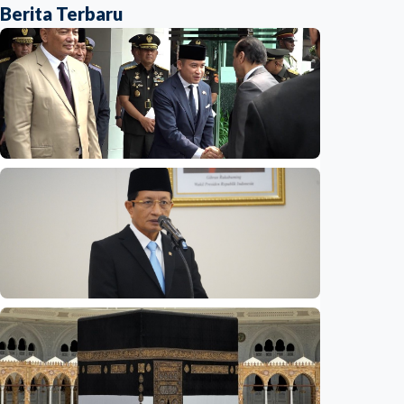
Berita Terbaru
Nasional
Opini - Wacana 'reshuffle' Agustus,
wamenhan bakal diisi sipil? Pakar: Ancaman
hibrida butuh keahlian di luar militer
Indonesia
•
08 Aug 2026
Nasional
Rp4,1 triliun BOS Madrasah & BOP tahap II
segera cair, cek jadwal pengajuannya
Indonesia
•
09 Aug 2026