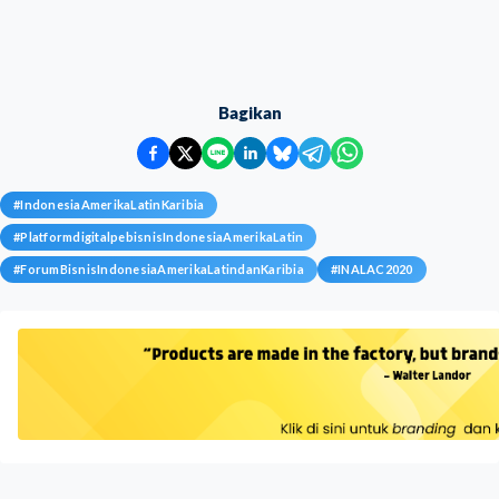
Bagikan
#
IndonesiaAmerikaLatinKaribia
#
PlatformdigitalpebisnisIndonesiaAmerikaLatin
#
ForumBisnisIndonesiaAmerikaLatindanKaribia
#
INALAC2020