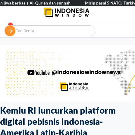
erbasis Al-Qur’an dan sunnah
Mirip pasal 5 NATO, Turkiye tegask
Kemlu RI luncurkan platform
digital pebisnis Indonesia-
Amerika Latin-Karibia