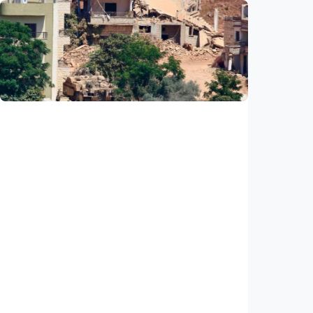
Internasional
Media Saudi: Iran dan Oman capai
kesepahaman awal untuk buka kembali Selat
Hormuz
Indonesia
•
07 Aug 2026
Internasional
PBB: Serangan Israel ke Lebanon capai titik
tertinggi sejak kesepakatan gencatan
senjata
Indonesia
•
07 Aug 2026