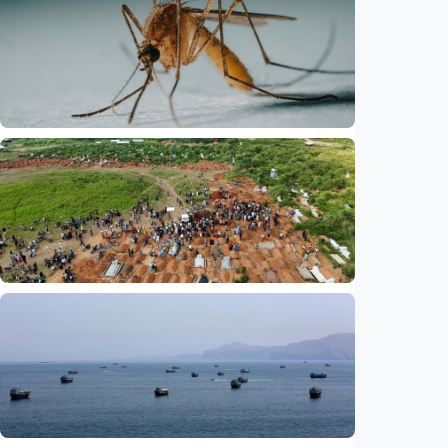
Internasional
Satu nyawa melayang, virus West Nile
kembali mengintai Israel
Indonesia
•
07 Aug 2026
Internasional
UNICEF: Wabah Ebola tewaskan 330 anak di
RD Kongo, balita jadi korban terbanyak
Indonesia
•
07 Aug 2026