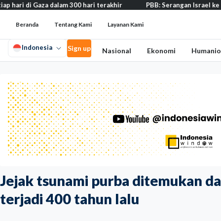
Gaza dalam 300 hari terakhir
PBB: Serangan Israel ke Lebanon cap
Beranda
Tentang Kami
Layanan Kami
Indonesia
Sign up
Nasional
Ekonomi
Humanio
Jejak tsunami purba ditemukan dar
terjadi 400 tahun lalu