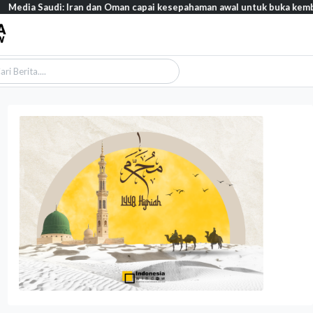
di: Iran dan Oman capai kesepahaman awal untuk buka kembali Selat H