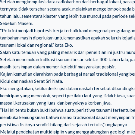
Setelah mengkompilasi data radiokarbon dari berbagai lokasi, para
ternyata tidak tersebar secara acak, melainkan mengelompok pada b
tahun lalu, sementara klaster yang lebih tua muncul pada periode
Sebelum Masehi.
“Pola ini menjadi hipotesis kerja terbaik kami mengenai pengulanga
tambahan masih diperlukan untuk memastikan apakah seluruh kejadi
tsunami lokal dan regional,” kata Eko.
Salah satu temuan yang paling menarik dari penelitian ini justru munc
Setelah menemukan indikasi tsunami besar sekitar 400 tahun lalu, p
masih tersimpan dalam memori kolektif masyarakat pesisir.
Kajian kemudian diarahkan pada berbagai narasi tradisional yang be
Kidul dan naskah Serat Sri Nata.
Eko mengatakan, ketika deskripsi dalam naskah tersebut dibanding
kemiripan yang mencolok, seperti perilaku laut yang tidak biasa, sua
massal, kerusakan yang luas, dan banyaknya korban jiwa.
“Hal ini tentu bukan bukti bahwa suatu peristiwa tsunami tertentu 
membuka kemungkinan bahwa narasi tradisional dapat menyimpan f
peristiwa fisiknya sendiri hilang dari sejarah tertulis,” ungkapnya.
Melalui pendekatan multidisiplin yang menggabungkan geologi, mikro