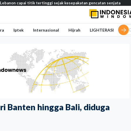
ai titik tertinggi sejak kesepakatan gencatan senjata
Media Sau
ra
Iptek
Internasional
Hijrah
LIGHTERASI
i Banten hingga Bali, diduga