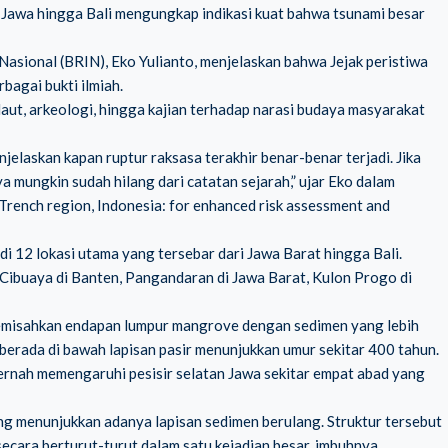
n Jawa hingga Bali mengungkap indikasi kuat bahwa tsunami besar
Nasional (BRIN), Eko Yulianto, menjelaskan bahwa Jejak peristiwa
bagai bukti ilmiah.
 laut, arkeologi, hingga kajian terhadap narasi budaya masyarakat
elaskan kapan ruptur raksasa terakhir benar-benar terjadi. Jika
ya mungkin sudah hilang dari catatan sejarah,” ujar Eko dalam
Trench region, Indonesia: for enhanced risk assessment and
di 12 lokasi utama yang tersebar dari Jawa Barat hingga Bali.
 Cibuaya di Banten, Pangandaran di Jawa Barat, Kulon Progo di
memisahkan endapan lumpur mangrove dengan sedimen yang lebih
berada di bawah lapisan pasir menunjukkan umur sekitar 400 tahun.
ernah memengaruhi pesisir selatan Jawa sekitar empat abad yang
ang menunjukkan adanya lapisan sedimen berulang. Struktur tersebut
cara berturut-turut dalam satu kejadian besar, imbuhnya.