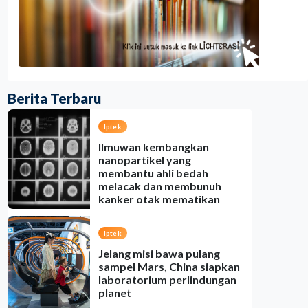
Berita Terbaru
Iptek
Ilmuwan kembangkan
nanopartikel yang
membantu ahli bedah
melacak dan membunuh
kanker otak mematikan
Indonesia
•
07 Aug 2026
Iptek
Jelang misi bawa pulang
sampel Mars, China siapkan
laboratorium perlindungan
planet