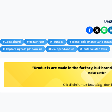
Bag
#
Gempabumi
#
Megathrust
#
Tsunami
#
Teknologipemantauanbencan
#
EksplorasigeologiIndonesia
#
GeologiIndonesia
#
PantaiSelatanJawa