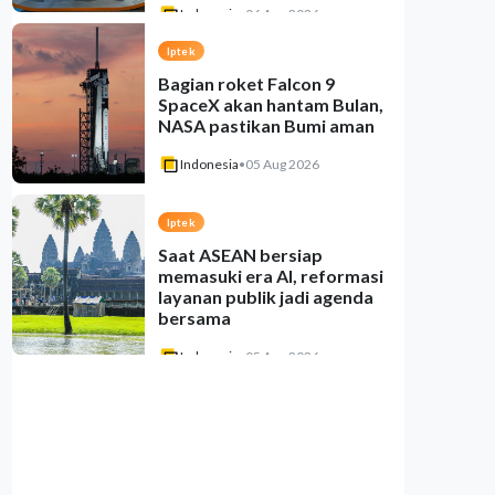
Indonesia
•
06 Aug 2026
Iptek
Bagian roket Falcon 9
SpaceX akan hantam Bulan,
NASA pastikan Bumi aman
Indonesia
•
05 Aug 2026
Iptek
Saat ASEAN bersiap
memasuki era AI, reformasi
layanan publik jadi agenda
bersama
Indonesia
•
05 Aug 2026