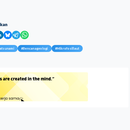
ikan
atsunami
#
Bencanageologi
#
Mikrofosillaut