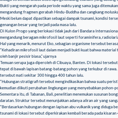
Bukti yang mengarah pada periode waktu yang sama juga ditemukan d
mengandung fragmen gerabah Hindu-Buddha dan cangkang moluska, p
Meski belum dapat dipastikan sebagai dampak tsunami, kondisi te
genangan besar yang terjadi pada masa lalu.
Di Kulon Progo yang berlokasi tidak jauh dari Bandara Internasiona
mengandung beragam mikrofosil laut seperti foraminifera, radiolari
Hal yang menarik, menurut Eko, sebagian organisme tersebut berasal
“Kehadiran mikrofosil laut dalam menjadi bukti kuat bahwa material
oleh banjir pesisir biasa,” ujarnya
Temuan serupa juga diperoleh di Cibuaya, Banten. Di lokasi tersebut
tepat di bawah lapisan batang-batang pohon yang terkubur di ra
tersebut mati sekitar 300 hingga 400 tahun lalu.
“Hubungan stratigrafi tersebut mengindikasikan bahwa suatu peristi
kemudian diikuti perubahan lingkungan yang menyebabkan pohon-po
Sementara itu, di Tabanan, Bali, penelitian menemukan susunan bo
daratan. Struktur tersebut menunjukkan adanya aliran air yang sangat
“Berdasarkan hubungan dengan lapisan abu vulkanik yang diduga be
tsunami di lokasi tersebut diperkirakan kembali berada pada kisaran 4