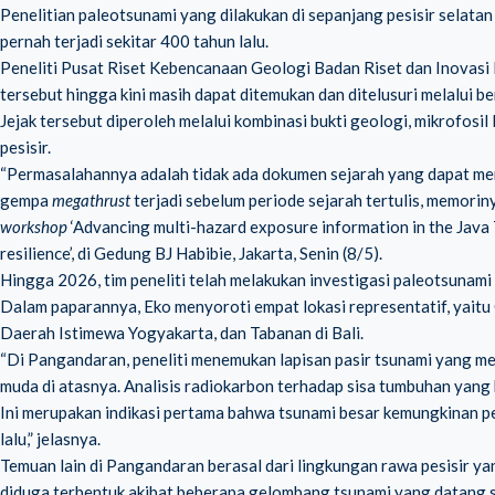
Penelitian paleotsunami yang dilakukan di sepanjang pesisir selata
pernah terjadi sekitar 400 tahun lalu.
Peneliti Pusat Riset Kebencanaan Geologi Badan Riset dan Inovasi 
tersebut hingga kini masih dapat ditemukan dan ditelusuri melalui ber
Jejak tersebut diperoleh melalui kombinasi bukti geologi, mikrofosil
pesisir.
“Permasalahannya adalah tidak ada dokumen sejarah yang dapat menj
gempa
megathrust
terjadi sebelum periode sejarah tertulis, memorin
workshop
‘Advancing multi-hazard exposure information in the Java 
resilience’, di Gedung BJ Habibie, Jakarta, Senin (8/5).
Hingga 2026, tim peneliti telah melakukan investigasi paleotsunami 
Dalam paparannya, Eko menyoroti empat lokasi representatif, yaitu
Daerah Istimewa Yogyakarta, dan Tabanan di Bali.
“Di Pangandaran, peneliti menemukan lapisan pasir tsunami yang 
muda di atasnya. Analisis radiokarbon terhadap sisa tumbuhan yang 
Ini merupakan indikasi pertama bahwa tsunami besar kemungkinan p
lalu,” jelasnya.
Temuan lain di Pangandaran berasal dari lingkungan rawa pesisir y
diduga terbentuk akibat beberapa gelombang tsunami yang datang se