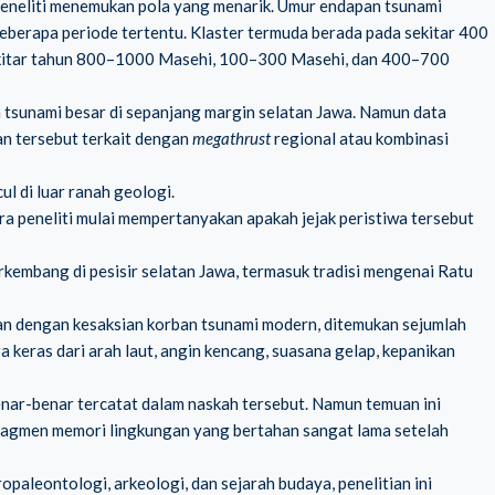
 peneliti menemukan pola yang menarik. Umur endapan tsunami
eberapa periode tertentu. Klaster termuda berada pada sekitar 400
 sekitar tahun 800–1000 Masehi, 100–300 Masehi, dan 400–700
n tsunami besar di sepanjang margin selatan Jawa. Namun data
an tersebut terkait dengan
megathrust
regional atau kombinasi
ul di luar ranah geologi.
ara peneliti mulai mempertanyakan apakah jejak peristiwa tersebut
rkembang di pesisir selatan Jawa, termasuk tradisi mengenai Ratu
kan dengan kesaksian korban tsunami modern, ditemukan sejumlah
ra keras dari arah laut, angin kencang, suasana gelap, kepanikan
benar-benar tercatat dalam naskah tersebut. Namun temuan ini
ragmen memori lingkungan yang bertahan sangat lama setelah
paleontologi, arkeologi, dan sejarah budaya, penelitian ini