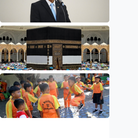
hibrida butuh keahlian di luar militer
Indonesia
•
08 Aug 2026
Nasional
Rp4,1 triliun BOS Madrasah & BOP tahap II
segera cair, cek jadwal pengajuannya
Indonesia
•
09 Aug 2026
Nasional
Analisis – Ke mana mengalirnya uang jemaah
haji Indonesia? Ada potensi ekonomi yang
bisa kembali ke Tanah Air (1 dari 3 tulisan)
Indonesia
•
08 Aug 2026
Nasional
Analisis – Belajar dari Australia: Apa yang