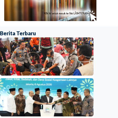
Berita Terbaru
Nasional
Basarnas akhiri operasi SAR KM Mutiara
Sentosa 2
Indonesia
•
06 Aug 2026