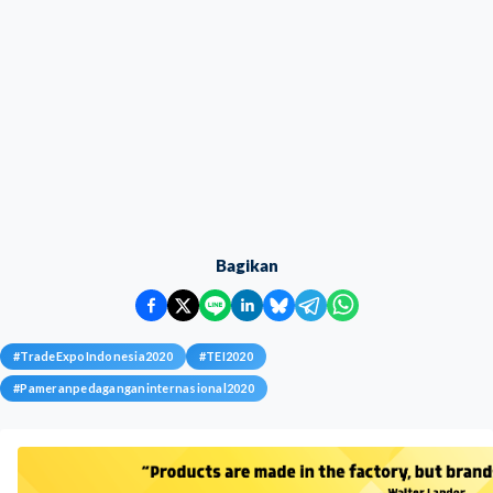
Bagikan
#
TradeExpoIndonesia2020
#
TEI2020
#
Pameranpedaganganinternasional2020