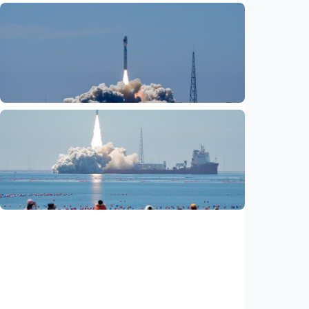
Nasional
Satu data ZIS dan dana sosial keagamaan
lainnya dirilis
Indonesia
•
06 Aug 2026
Nasional
Fokus Berita – Lampung-1, satelit AI
Hiperspektral pertama Indonesia, berhasil
diluncurkan ke orbit
Indonesia
•
05 Aug 2026
Nasional
Satelit Lampung-1 untuk petani, nelayan,
hingga mitigasi bencana
Indonesia
•
05 Aug 2026