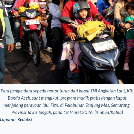
Para pengendara sepeda motor turun dari kapal TNI Angkatan Laut, KRI
Banda Aceh, saat mengikuti program mudik gratis dengan kapal
menjelang perayaan Idul Fitri, di Pelabuhan Tanjung Mas, Semarang,
Provinsi Jawa Tengah, pada 18 Maret 2026. (Xinhua/Kalila)
Laporan: Redaksi