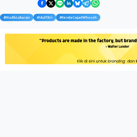
#
MudikLebaran
#
IdulFitri
#
KeretaCepatWhoosh