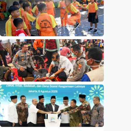
Analisis – Ke mana mengalirnya uang jemaah
haji Indonesia? Ada potensi ekonomi yang
bisa kembali ke Tanah Air (1 dari 3 tulisan)
Indonesia
•
08 Aug 2026
Nasional
Analisis – Belajar dari Australia: Apa yang
bisa dipelajari Indonesia untuk membenahi
kurikulum?
Indonesia
•
08 Aug 2026
Nasional
Basarnas akhiri operasi SAR KM Mutiara
Sentosa 2
Indonesia
•
06 Aug 2026