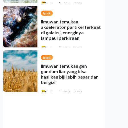
Indonesia
•
05 Aug 2026
Iptek
Ilmuwan temukan
akselerator partikel terkuat
di galaksi, energinya
lampaui perkiraan
Indonesia
•
03 Aug 2026
Iptek
Ilmuwan temukan gen
gandum liar yang bisa
hasilkan biji lebih besar dan
bergizi
Indonesia
•
03 Aug 2026