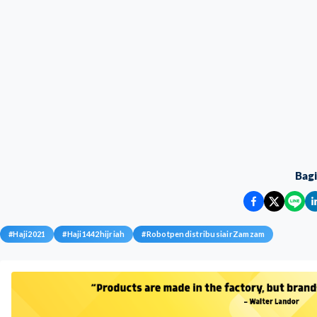
Bag
#
Haji2021
#
Haji1442hijriah
#
RobotpendistribusiairZamzam