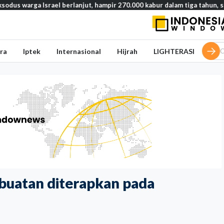
 Israel berlanjut, hampir 270.000 kabur dalam tiga tahun, studi ungka
ra
Iptek
Internasional
Hijrah
LIGHTERASI
 buatan diterapkan pada