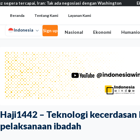
capai, Iran: Tak ada negosiasi dengan Washington
Eksodus warga
Beranda
Tentang Kami
Layanan Kami
Indonesia
Sign up
Nasional
Ekonomi
Humanio
Haji1442 – Teknologi kecerdasan
pelaksanaan ibadah