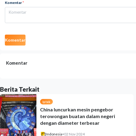
Komentar
*
Komentar
Komentar
Berita Terkait
Iptek
China luncurkan mesin pengebor
terowongan buatan dalam negeri
dengan diameter terbesar
Indonesia
•
02 Nov 2024