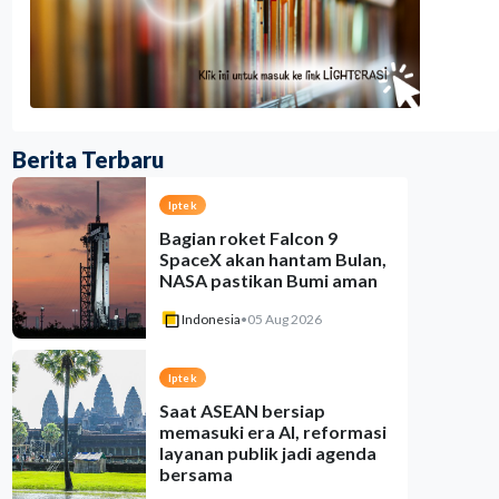
Berita Terbaru
Iptek
Bagian roket Falcon 9
SpaceX akan hantam Bulan,
NASA pastikan Bumi aman
Indonesia
•
05 Aug 2026
Iptek
Saat ASEAN bersiap
memasuki era AI, reformasi
layanan publik jadi agenda
bersama