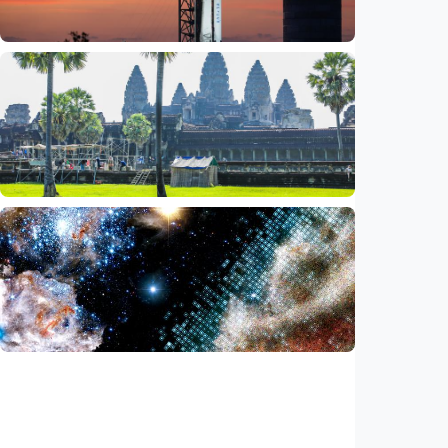
Indonesia
•
06 Aug 2026
Iptek
Bagian roket Falcon 9 SpaceX akan hantam
Bulan, NASA pastikan Bumi aman
Indonesia
•
05 Aug 2026
Iptek
Saat ASEAN bersiap memasuki era AI,
reformasi layanan publik jadi agenda
bersama
Indonesia
•
05 Aug 2026
Iptek
Ilmuwan temukan akselerator partikel
terkuat di galaksi, energinya lampaui