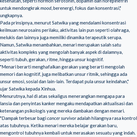
kesehatan, seperti hormon serotonin, dopamin dan norepinefrin
untuk mendongkrak
mood
, berenergi, fokus dan konsentrasi,"
ungkapnya.
Pada prinsipnya, menurut Satwika yang mendalami konsentrasi
keilmuan neurosains perilaku, aktivitas lain pun seperti olahraga,
melukis dan lainnya juga memiliki dinamika terapeutik serupa.
Namun, Satwika menambahkan, menari merupakan salah satu
aktivitas kompleks yang mengolah banyak aspek di dalamnya,
seperti tubuh, gerakan, ritme, hingga unsur kognitif.
"Menari berarti menghafalkan gerakan yang berarti mengolah
memori dan kognitif, juga melibatkan unsur ritmik, sehingga ada
unsur emosi, sosial dan lain-lain. Terdapat pula unsur keindahan,"
ujar Satwika kepada Xinhua.
Menurutnya, hal di atas sekaligus menerangkan mengapa para
lansia dan penyintas kanker mengaku mendapatkan aktualisasi dan
ketenangan psikologis yang mereka dambakan dengan menari.
"Dampak terbesar bagi
cancer survivor
adalah hilangnya rasa kontrol
atas tubuhnya. Ketika menari mereka belajar gerakan baru,
mengontrol tubuhnya kembali untuk merasakan sesuatu yang indah.