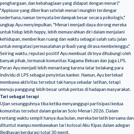
penghargaan, dan kebahagiaan yang didapat dengan menari."
"
Applause
yang diberikan setelah menari mungkin terdengar
sederhana, namun ternyata berdampak besar secara psikologis,"
ungkap Ayu menyimpulkan. "Menari menjadi daya dorong mereka
untuk hidup lebih
happy
, lebih memasrahkan diri dalam menjalani
kehidupan, memberikan ruang dan waktu sebagai salah satu jalan
untuk mengatasi permasalahan pribadi yang dirasa membelenggu."
Seiring waktu, reputasi positif Ayu membuat dirinya dihubungi oleh
banyak pihak, termasuk komunitas Kagama Beksan dan juga LPS.
Peran Ayu menjadi lebih menantang karena latar belakang para
individu di LPS sebagai penyintas kanker. Namun, Ayu bertekad
membawa aktivitas tersebut tak hanya sekadar latihan, tetapi
menuju panggung lebih besar untuk pentas di hadapan masyarakat.
Tari sebagai terapi
Ujian sesungguhnya tiba ketika menyanggupi partisipasi kedua
komunitas tersebut dalam gelaran Solo Menari 2026. Dalam
rentang waktu sempit hanya dua bulan, mereka berlatih bersama dan
dituntut mampu membawakan tari kolosal Aku Kipas dalam adegan
Bedhayan berdurasi total 30 menit.