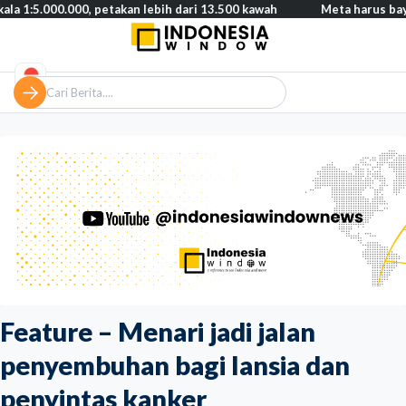
00, petakan lebih dari 13.500 kawah
Meta harus bayar ganti rug
Feature – Menari jadi jalan
penyembuhan bagi lansia dan
penyintas kanker