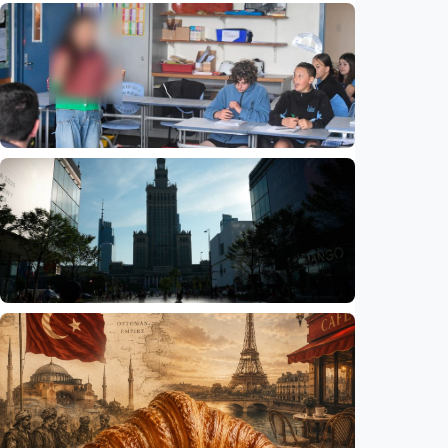
Humaniora
Beijing jadi ibu kota arsitektur dunia
UNESCO-UIA 2029. Apa alasannya?
Indonesia
•
06 Aug 2026
Humaniora
Sekolah di Selandia Baru tambah mata
pelajaran berbasis industri, dari AI hingga
pariwisata
Indonesia
•
06 Aug 2026
Humaniora
Gelombang panas bisa memicu kecemasan
hingga depresi pada anak, ini temuan
peneliti
Indonesia
•
06 Aug 2026