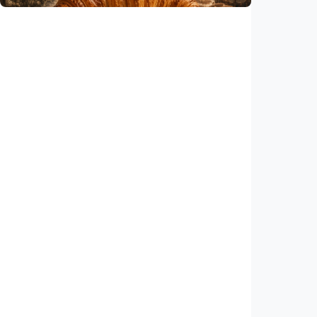
Humaniora
Kisah – Croissant ternyata menyimpan kisah
perang Islam dan Eropa yang jarang
diceritakan
Indonesia
•
05 Aug 2026