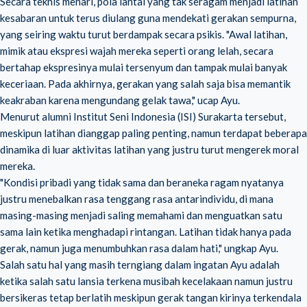
Secara teknis menari, pola lantai yang tak seragam menjadi latihan
kesabaran untuk terus diulang guna mendekati gerakan sempurna,
yang seiring waktu turut berdampak secara psikis. "Awal latihan,
mimik atau ekspresi wajah mereka seperti orang lelah, secara
bertahap ekspresinya mulai tersenyum dan tampak mulai banyak
keceriaan. Pada akhirnya, gerakan yang salah saja bisa memantik
keakraban karena mengundang gelak tawa," ucap Ayu.
Menurut alumni Institut Seni Indonesia (ISI) Surakarta tersebut,
meskipun latihan dianggap paling penting, namun terdapat beberapa
dinamika di luar aktivitas latihan yang justru turut mengerek moral
mereka.
"Kondisi pribadi yang tidak sama dan beraneka ragam nyatanya
justru menebalkan rasa tenggang rasa antarindividu, di mana
masing-masing menjadi saling memahami dan menguatkan satu
sama lain ketika menghadapi rintangan. Latihan tidak hanya pada
gerak, namun juga menumbuhkan rasa dalam hati," ungkap Ayu.
Salah satu hal yang masih terngiang dalam ingatan Ayu adalah
ketika salah satu lansia terkena musibah kecelakaan namun justru
bersikeras tetap berlatih meskipun gerak tangan kirinya terkendala