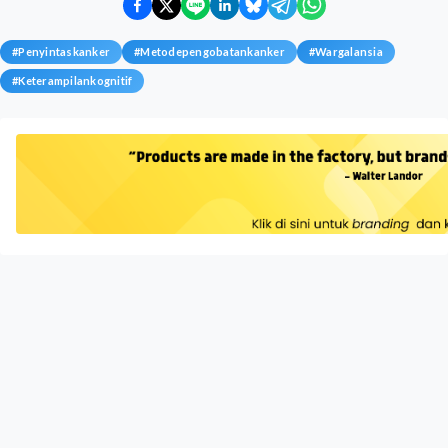
#
Penyintaskanker
#
Metodepengobatankanker
#
Wargalansia
#
Keterampilankognitif