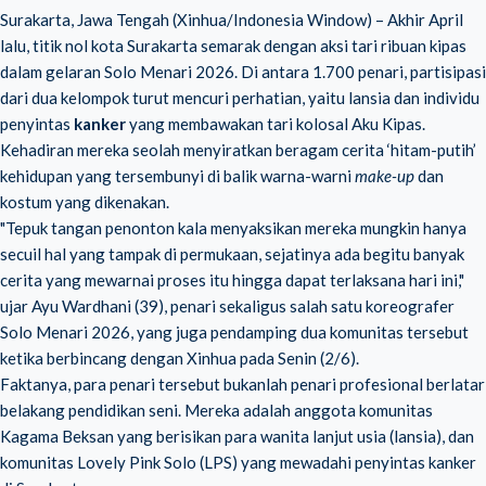
Surakarta, Jawa Tengah (Xinhua/Indonesia Window) – Akhir April
lalu, titik nol kota Surakarta semarak dengan aksi tari ribuan kipas
dalam gelaran Solo Menari 2026. Di antara 1.700 penari, partisipasi
dari dua kelompok turut mencuri perhatian, yaitu lansia dan individu
penyintas
kanker
yang membawakan tari kolosal Aku Kipas.
Kehadiran mereka seolah menyiratkan beragam cerita ‘hitam-putih’
kehidupan yang tersembunyi di balik warna-warni
make-up
dan
kostum yang dikenakan.
"Tepuk tangan penonton kala menyaksikan mereka mungkin hanya
secuil hal yang tampak di permukaan, sejatinya ada begitu banyak
cerita yang mewarnai proses itu hingga dapat terlaksana hari ini,"
ujar Ayu Wardhani (39), penari sekaligus salah satu koreografer
Solo Menari 2026, yang juga pendamping dua komunitas tersebut
ketika berbincang dengan Xinhua pada Senin (2/6).
Faktanya, para penari tersebut bukanlah penari profesional berlatar
belakang pendidikan seni. Mereka adalah anggota komunitas
Kagama Beksan yang berisikan para wanita lanjut usia (lansia), dan
komunitas Lovely Pink Solo (LPS) yang mewadahi penyintas kanker