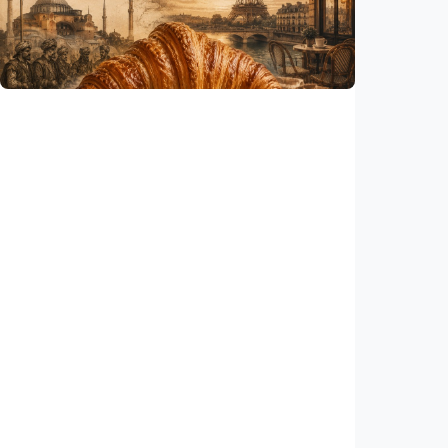
hingga depresi pada anak, ini temuan
peneliti
Indonesia
•
06 Aug 2026
Humaniora
Kisah – Croissant ternyata menyimpan kisah
perang Islam dan Eropa yang jarang
diceritakan
Indonesia
•
05 Aug 2026