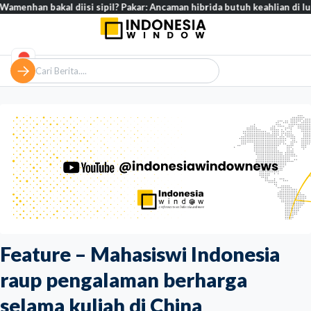
al diisi sipil? Pakar: Ancaman hibrida butuh keahlian di luar militer
Feature – Mahasiswi Indonesia
raup pengalaman berharga
selama kuliah di China