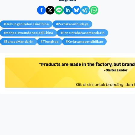
#
HubunganIndonesiaChina
#
Pertukaranbudaya
#
MahasiswaIndonesiadiChina
#
PencintabahasaMandarin
#
BahasaMandarin
#
Tionghoa
#
Kerjasamapendidikan