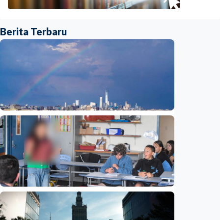
Berita Terbaru
Humaniora
Beijing jadi ibu kota arsitektur dunia
UNESCO-UIA 2029. Apa alasannya?
Indonesia
•
06 Aug 2026
Humaniora
Sekolah di Selandia Baru tambah mata