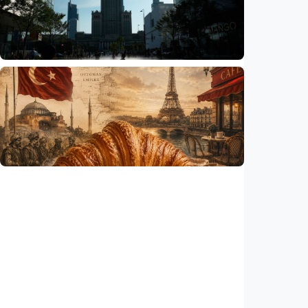
pelajaran berbasis industri, dari AI hingga
pariwisata
Indonesia
•
06 Aug 2026
Humaniora
Gelombang panas bisa memicu kecemasan
hingga depresi pada anak, ini temuan
peneliti
Indonesia
•
06 Aug 2026
Humaniora
Kisah – Croissant ternyata menyimpan kisah
perang Islam dan Eropa yang jarang
diceritakan
Indonesia
•
05 Aug 2026