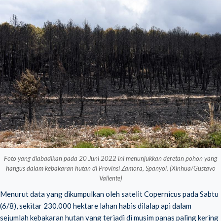
Foto yang diabadikan pada 20 Juni 2022 ini menunjukkan deretan pohon yang
hangus dalam kebakaran hutan di Provinsi Zamora, Spanyol. (Xinhua/Gustavo
Valiente)
Menurut data yang dikumpulkan oleh satelit Copernicus pada Sabtu
(6/8), sekitar 230.000 hektare lahan habis dilalap api dalam
sejumlah kebakaran hutan yang terjadi di musim panas paling kering