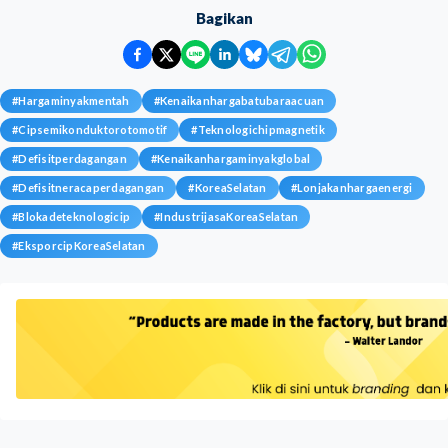
Bagikan
#
Hargaminyakmentah
#
Kenaikanhargabatubaraacuan
#
Cipsemikonduktorotomotif
#
Teknologichipmagnetik
#
Defisitperdagangan
#
Kenaikanhargaminyakglobal
#
Defisitneracaperdagangan
#
KoreaSelatan
#
Lonjakanhargaenergi
#
Blokadeteknologicip
#
IndustrijasaKoreaSelatan
#
EksporcipKoreaSelatan