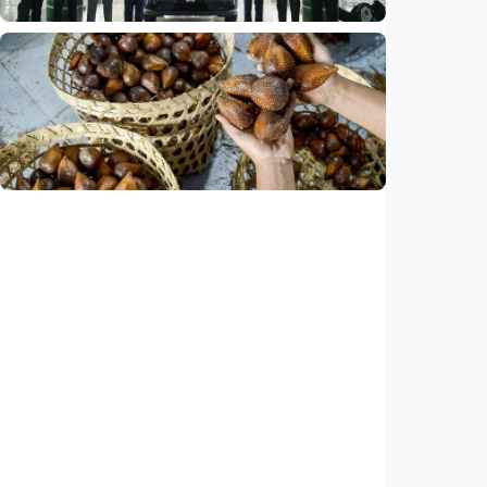
Ekonomi
Leapmotor mulai produksi mobil listrik di
Indonesia, target 34.000 unit per tahun
Indonesia
•
07 Aug 2026
Ekonomi
Ekspor salak Indonesia ke China naik 208
persen, durian melesat 600 persen
Indonesia
•
07 Aug 2026