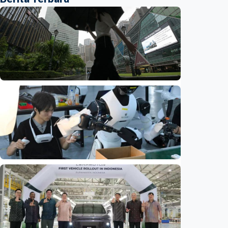
Ekonomi
Biaya usaha naik, perusahaan Singapura
justru lirik Indonesia untuk perluas bisnis
Indonesia
•
07 Aug 2026
Ekonomi
Fokus Berita – Dari Kereta Cepat Jakarta-
Bandung hingga AI, ini alasan citra China
menguat di dunia
Indonesia
•
07 Aug 2026