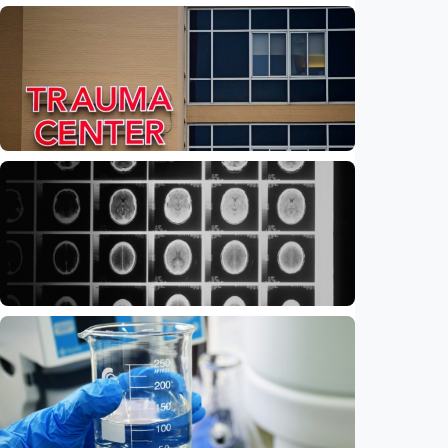
Iptek
Feature – Dari Laut Jawa ke Laut Banda:
Jejak air tawar ungkap rahasia laut
Indonesia
Indonesia
•
09 Aug 2026
Iptek
Feature – Di tengah riuh IGD, AI bantu
tentukan pasien yang harus didahulukan
Indonesia
•
08 Aug 2026
Iptek
Ilmuwan kembangkan nanopartikel yang
membantu ahli bedah melacak dan
membunuh kanker otak mematikan
Indonesia
•
07 Aug 2026