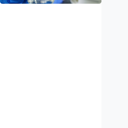
Iptek
AI kini bisa merancang virus dari nol,
ilmuwan berhasil menciptakan bakteriofag
baru
Indonesia
•
07 Aug 2026