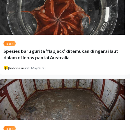
Iptek
Spesies baru gurita ‘flapjack’ ditemukan di ngarai laut
dalam di lepas pantai Australia
Indonesia
•
23 May 2025
Iptek