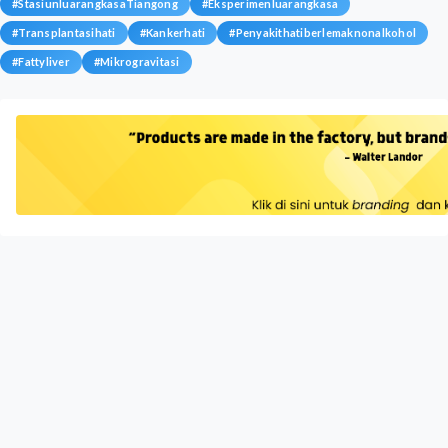
#
StasiunluarangkasaTiangong
#
Eksperimenluarangkasa
#
Transplantasihati
#
Kankerhati
#
Penyakithatiberlemaknonalkohol
#
Fattyliver
#
Mikrogravitasi