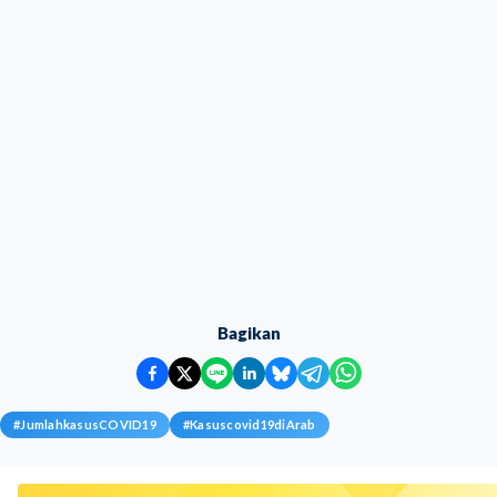
Bagikan
#
JumlahkasusCOVID19
#
Kasuscovid19diArab