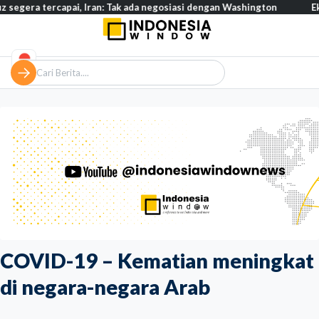
rcapai, Iran: Tak ada negosiasi dengan Washington
Eksodus warg
COVID-19 – Kematian meningkat
di negara-negara Arab