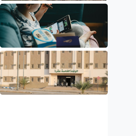
Humaniora
Korban tewas gempa bumi Venezuela
bertambah jadi 6.125 orang
Indonesia
•
04 Aug 2026
Humaniora
Larangan medsos untuk anak di Australia
sukses, pengguna turun 10 persen
Indonesia
•
31 Jul 2026
Humaniora
Kisah – Dua puluh tahun kemudian, akhirnya
masuk Universitas Islam Madinah
Indonesia
•
01 Aug 2026