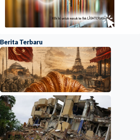
Berita Terbaru
Humaniora
Kisah – Croissant ternyata menyimpan kisah
perang Islam dan Eropa yang jarang
diceritakan
Indonesia
•
05 Aug 2026