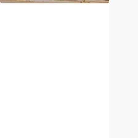
Humaniora
Kisah – Dua puluh tahun kemudian, akhirnya
masuk Universitas Islam Madinah
Indonesia
•
01 Aug 2026