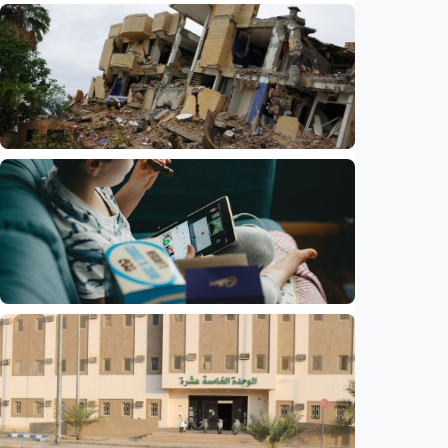
Humaniora
Kisah – Croissant ternyata menyimpan kisah
perang Islam dan Eropa yang jarang
diceritakan
Indonesia
•
05 Aug 2026
Humaniora
Korban tewas gempa bumi Venezuela
bertambah jadi 6.125 orang
Indonesia
•
04 Aug 2026
Humaniora
Larangan medsos untuk anak di Australia
sukses, pengguna turun 10 persen
Indonesia
•
31 Jul 2026