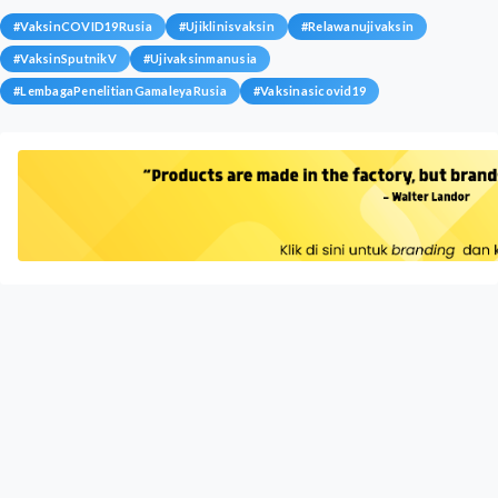
#
VaksinCOVID19Rusia
#
Ujiklinisvaksin
#
Relawanujivaksin
#
VaksinSputnikV
#
Ujivaksinmanusia
#
LembagaPenelitianGamaleyaRusia
#
Vaksinasicovid19