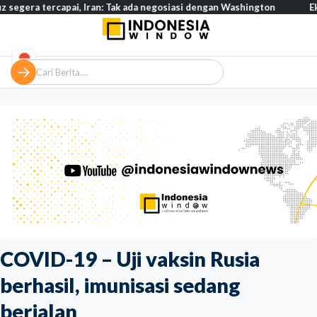
ercapai, Iran: Tak ada negosiasi dengan Washington
Eksodus war
COVID-19 – Uji vaksin Rusia
berhasil, imunisasi sedang
berjalan