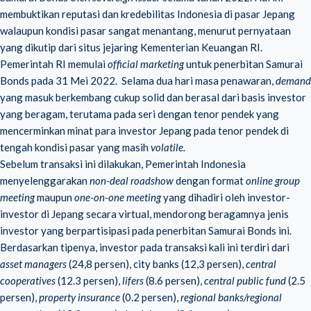
membuktikan reputasi dan kredebilitas Indonesia di pasar Jepang
walaupun kondisi pasar sangat menantang, menurut pernyataan
yang dikutip dari situs jejaring Kementerian Keuangan RI.
Pemerintah RI memulai
official marketing
untuk penerbitan Samurai
Bonds pada 31 Mei 2022. Selama dua hari masa penawaran,
demand
yang masuk berkembang cukup solid dan berasal dari basis investor
yang beragam, terutama pada seri dengan tenor pendek yang
mencerminkan minat para investor Jepang pada tenor pendek di
tengah kondisi pasar yang masih
volatile.
Sebelum transaksi ini dilakukan, Pemerintah Indonesia
menyelenggarakan
non-deal roadshow
dengan format
online group
meeting
maupun
one-on-one meeting
yang dihadiri oleh investor-
investor di Jepang secara virtual, mendorong beragamnya jenis
investor yang berpartisipasi pada penerbitan Samurai Bonds ini.
Berdasarkan tipenya, investor pada transaksi kali ini terdiri dari
asset managers
(24,8 persen), city banks (12,3 persen),
central
cooperatives
(12.3 persen),
lifers
(8.6 persen),
central public fund
(2.5
persen),
property insurance
(0.2 persen),
regional banks/regional