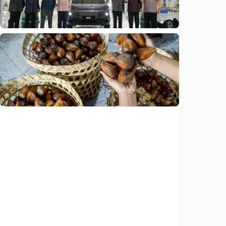
Indonesia
•
07 Aug 2026
Ekonomi
Leapmotor mulai produksi mobil listrik di
Indonesia, target 34.000 unit per tahun
Indonesia
•
07 Aug 2026
Ekonomi
Ekspor salak Indonesia ke China naik 208
persen, durian melesat 600 persen
Indonesia
•
07 Aug 2026