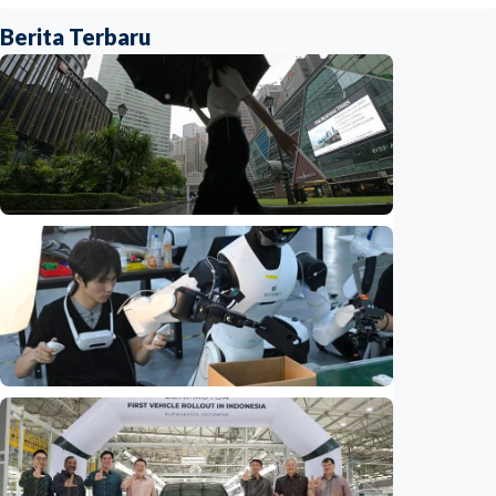
Berita Terbaru
Ekonomi
Biaya usaha naik, perusahaan Singapura
justru lirik Indonesia untuk perluas bisnis
Indonesia
•
07 Aug 2026
Ekonomi
Fokus Berita – Dari Kereta Cepat Jakarta-
Bandung hingga AI, ini alasan citra China
menguat di dunia