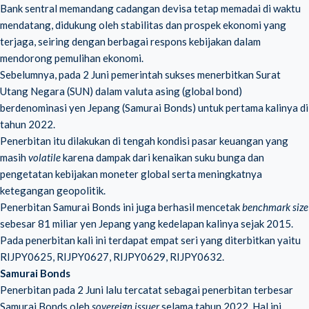
Bank sentral memandang cadangan devisa tetap memadai di waktu
mendatang, didukung oleh stabilitas dan prospek ekonomi yang
terjaga, seiring dengan berbagai respons kebijakan dalam
mendorong pemulihan ekonomi.
Sebelumnya, pada 2 Juni pemerintah sukses menerbitkan Surat
Utang Negara (SUN) dalam valuta asing (global bond)
berdenominasi yen Jepang (Samurai Bonds) untuk pertama kalinya di
tahun 2022.
Penerbitan itu dilakukan di tengah kondisi pasar keuangan yang
masih
volatile
karena dampak dari kenaikan suku bunga dan
pengetatan kebijakan moneter global serta meningkatnya
ketegangan geopolitik.
Penerbitan Samurai Bonds ini juga berhasil mencetak
benchmark size
sebesar 81 miliar yen Jepang yang kedelapan kalinya sejak 2015.
Pada penerbitan kali ini terdapat empat seri yang diterbitkan yaitu
RIJPY0625, RIJPY0627, RIJPY0629, RIJPY0632.
Samurai Bonds
Penerbitan pada 2 Juni lalu tercatat sebagai penerbitan terbesar
Samurai Bonds oleh
sovereign issuer
selama tahun 2022. Hal ini