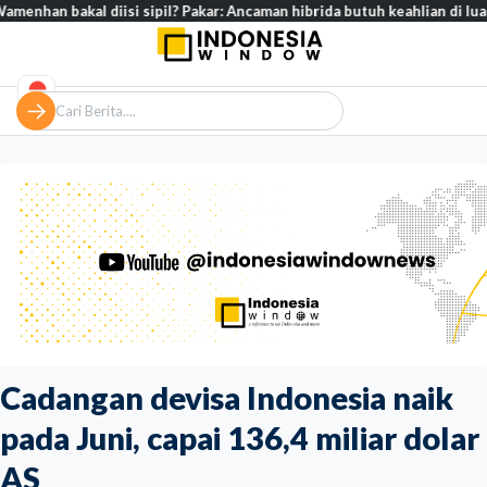
l diisi sipil? Pakar: Ancaman hibrida butuh keahlian di luar militer
Cadangan devisa Indonesia naik
pada Juni, capai 136,4 miliar dolar
AS