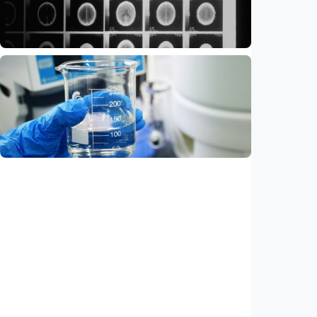
Indonesia
•
08 Aug 2026
Iptek
Ilmuwan kembangkan nanopartikel yang
membantu ahli bedah melacak dan
membunuh kanker otak mematikan
Indonesia
•
07 Aug 2026
Iptek
AI kini bisa merancang virus dari nol,
ilmuwan berhasil menciptakan bakteriofag
baru
Indonesia
•
07 Aug 2026