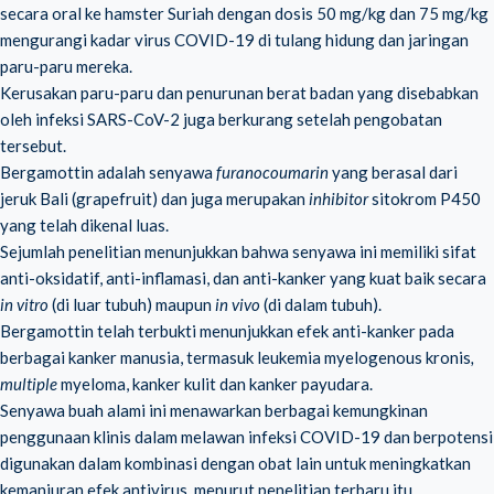
secara oral ke hamster Suriah dengan dosis 50 mg/kg dan 75 mg/kg
mengurangi kadar
virus COVID-19
di tulang hidung dan jaringan
paru-paru mereka.
Kerusakan paru-paru dan penurunan berat badan yang disebabkan
oleh infeksi SARS-CoV-2 juga berkurang setelah pengobatan
tersebut.
Bergamottin adalah senyawa
furanocoumarin
yang berasal dari
jeruk Bali (grapefruit) dan juga merupakan
inhibitor
sitokrom P450
yang telah dikenal luas.
Sejumlah penelitian menunjukkan bahwa senyawa ini memiliki sifat
anti-oksidatif, anti-inflamasi, dan anti-kanker yang kuat baik secara
in vitro
(di luar tubuh) maupun
in vivo
(di dalam tubuh).
Bergamottin telah terbukti menunjukkan efek anti-kanker pada
berbagai kanker manusia, termasuk leukemia myelogenous kronis
,
multiple
myeloma, kanker kulit dan kanker payudara.
Senyawa buah alami ini menawarkan berbagai kemungkinan
penggunaan klinis dalam melawan infeksi COVID-19 dan berpotensi
digunakan dalam kombinasi dengan obat lain untuk meningkatkan
kemanjuran efek antivirus, menurut penelitian terbaru itu.