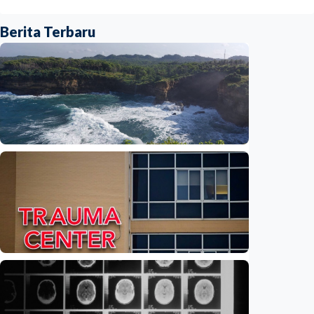
Berita Terbaru
Iptek
Feature – Dari Laut Jawa ke Laut Banda:
Jejak air tawar ungkap rahasia laut
Indonesia
Indonesia
•
09 Aug 2026
Iptek
Feature – Di tengah riuh IGD, AI bantu
tentukan pasien yang harus didahulukan