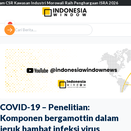
wasan Industri Morowali Raih Penghargaan ISRA 2026
Prof. Sya
COVID-19 – Penelitian:
Komponen bergamottin dalam
jeruk hambat infeksi virus