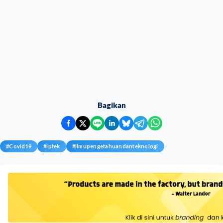
Bagikan
#
Covid19
#
Iptek
#
Ilmupengetahuandanteknologi