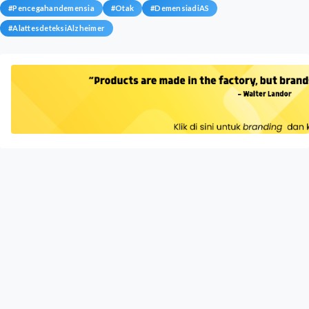
#
Pencegahandemensia
#
Otak
#
DemensiadiAS
#
AlattesdeteksiAlzheimer