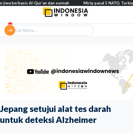
rbasis Al-Qur’an dan sunnah
Mirip pasal 5 NATO, Turkiye tegaska
Jepang setujui alat tes darah
untuk deteksi Alzheimer