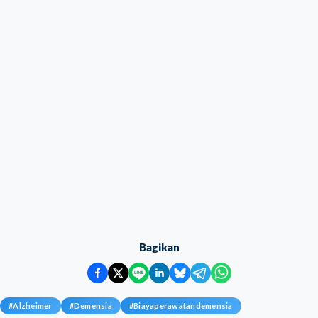
Bagikan
#
Alzheimer
#
Demensia
#
Biayaperawatandemensia