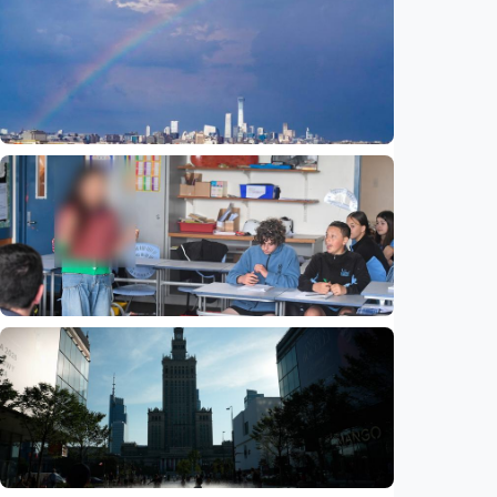
Humaniora
Prof. Syafi’i Antonio bahas penataan jiwa
berbasis Al-Qur’an dan sunnah
Indonesia
•
09 Aug 2026
Humaniora
Beijing jadi ibu kota arsitektur dunia
UNESCO-UIA 2029. Apa alasannya?
Indonesia
•
06 Aug 2026
Humaniora
Sekolah di Selandia Baru tambah mata
pelajaran berbasis industri, dari AI hingga
pariwisata
Indonesia
•
06 Aug 2026