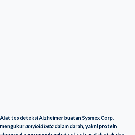
Alat tes deteksi Alzheimer buatan Sysmex Corp.
mengukur
amyloid beta
dalam darah, yakni protein
abnormal yang menghambat sel-sel saraf di otak dan