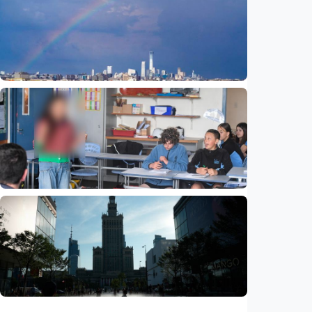
Prof. Syafi’i Antonio bahas penataan jiwa
berbasis Al-Qur’an dan sunnah
Indonesia
•
09 Aug 2026
Humaniora
Beijing jadi ibu kota arsitektur dunia
UNESCO-UIA 2029. Apa alasannya?
Indonesia
•
06 Aug 2026
Humaniora
Sekolah di Selandia Baru tambah mata
pelajaran berbasis industri, dari AI hingga
pariwisata
Indonesia
•
06 Aug 2026