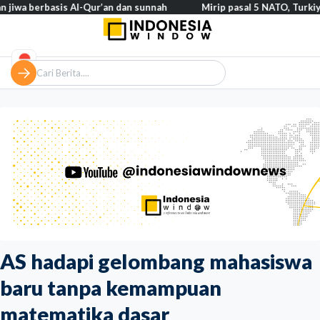
rbasis Al-Qur’an dan sunnah
Mirip pasal 5 NATO, Turkiye tegaska
AS hadapi gelombang mahasiswa
baru tanpa kemampuan
matematika dasar