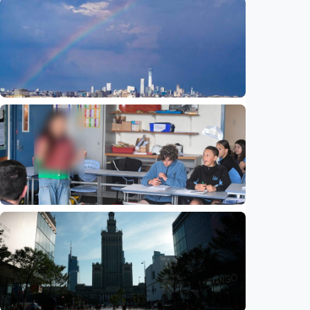
Humaniora
Beijing jadi ibu kota arsitektur dunia
UNESCO-UIA 2029. Apa alasannya?
Indonesia
•
06 Aug 2026
Humaniora
Sekolah di Selandia Baru tambah mata
pelajaran berbasis industri, dari AI hingga
pariwisata
Indonesia
•
06 Aug 2026