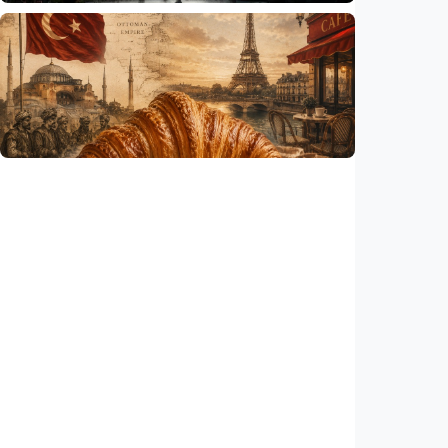
Humaniora
Gelombang panas bisa memicu kecemasan
hingga depresi pada anak, ini temuan
peneliti
Indonesia
•
06 Aug 2026
Humaniora
Kisah – Croissant ternyata menyimpan kisah
perang Islam dan Eropa yang jarang
diceritakan
Indonesia
•
05 Aug 2026