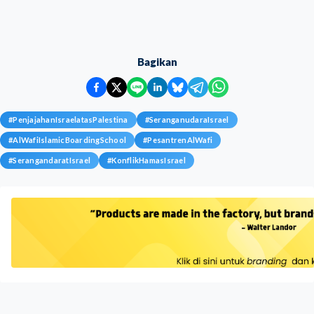
Bagikan
#
PenjajahanIsraelatasPalestina
#
SeranganudaraIsrael
#
AlWafiIslamicBoardingSchool
#
PesantrenAlWafi
#
SerangandaratIsrael
#
KonflikHamasIsrael