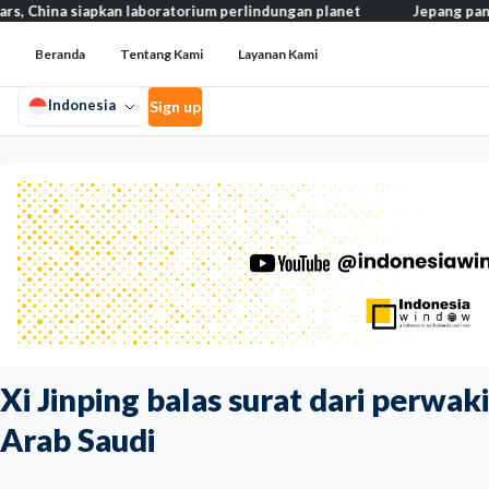
iapkan laboratorium perlindungan planet
Jepang pangkas pajak m
Beranda
Tentang Kami
Layanan Kami
Indonesia
Sign up
Xi Jinping balas surat dari perwak
Arab Saudi