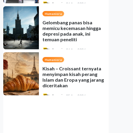
Indonesia
•
06 Aug 2026
Humaniora
Gelombang panas bisa
memicu kecemasan hingga
depresi pada anak, ini
temuan peneliti
Indonesia
•
06 Aug 2026
Humaniora
Kisah – Croissant ternyata
menyimpan kisah perang
Islam dan Eropa yang jarang
diceritakan
Indonesia
•
05 Aug 2026