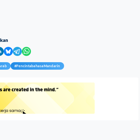
ikan
Arab
#
PencintabahasaMandarin