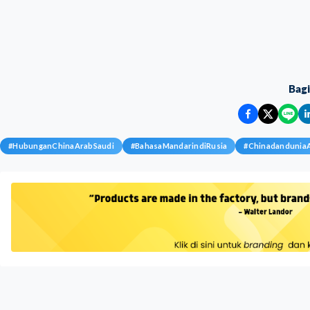
Bag
#
HubunganChinaArabSaudi
#
BahasaMandarindiRusia
#
Chinadandunia