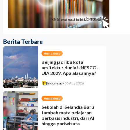
Berita Terbaru
Humaniora
Beijing jadi ibu kota
arsitektur dunia UNESCO-
UIA 2029. Apa alasannya?
Indonesia
•
06 Aug 2026
Humaniora
Sekolah di Selandia Baru
tambah mata pelajaran
berbasis industri, dari AI
hingga pariwisata