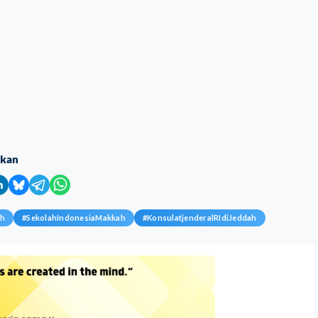
ikan
ah
#
SekolahIndonesiaMakkah
#
KonsulatjenderalRIdiJeddah