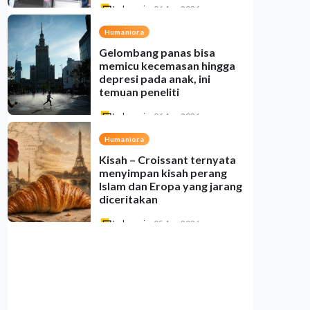
Indonesia
•
06 Aug 2026
Humaniora
Gelombang panas bisa
memicu kecemasan hingga
depresi pada anak, ini
temuan peneliti
Indonesia
•
06 Aug 2026
Humaniora
Kisah – Croissant ternyata
menyimpan kisah perang
Islam dan Eropa yang jarang
diceritakan
Indonesia
•
05 Aug 2026