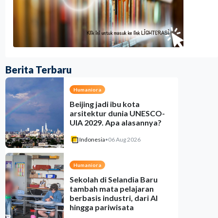
Berita Terbaru
Humaniora
Beijing jadi ibu kota
arsitektur dunia UNESCO-
UIA 2029. Apa alasannya?
Indonesia
•
06 Aug 2026
Humaniora
Sekolah di Selandia Baru
tambah mata pelajaran
berbasis industri, dari AI
hingga pariwisata