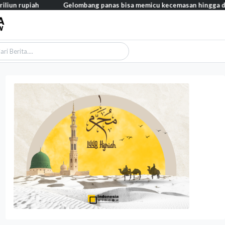
h
Gelombang panas bisa memicu kecemasan hingga depresi pada a