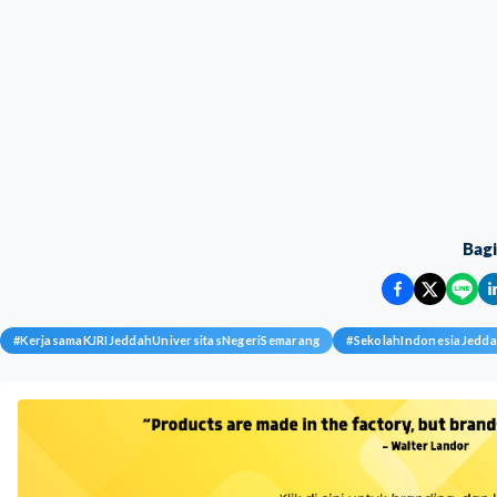
Bag
#
KerjasamaKJRIJeddahUniversitasNegeriSemarang
#
SekolahIndonesiaJedd