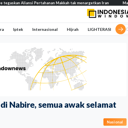
an Aliansi Pertahanan Makkah tak menargetkan Iran
Mau buka us
ra
Iptek
Internasional
Hijrah
LIGHTERASI
 di Nabire, semua awak selamat
Nasional