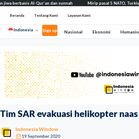
erbasis Al-Qur’an dan sunnah
Mirip pasal 5 NATO, Turkiye tegask
Beranda
Tentang Kami
Layanan Kami
Indonesia
Sign up
Nasional
Ekonomi
Humanio
Tim SAR evakuasi helikopter naas
Indonesia Window
19 September 2020