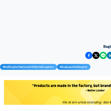
Bag
#
HelikopterNationalUtilityHelicopters
#
Evakuasihelikopter