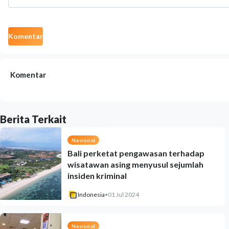
Komentar
Komentar
Berita Terkait
Nasional
Bali perketat pengawasan terhadap
wisatawan asing menyusul sejumlah
insiden kriminal
Indonesia
•
01 Jul 2024
Nasional