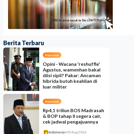
Berita Terbaru
Nasional
Opini - Wacana 'reshuffle'
Agustus, wamenhan bakal
diisi sipil? Pakar: Ancaman
hibrida butuh keahlian di
luar militer
Indonesia
•
08 Aug 2026
Nasional
Rp4,1 triliun BOS Madrasah
& BOP tahap II segera cair,
cek jadwal pengajuannya
Indonesia
•
09 Aug 2026