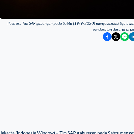
Ilustrasi. Tim SAR gabungan pada Sabtu (19/9/2020) mengevakuasi tiga awak 
pendaratan darurat di p
Jakarta (Indonesia Window) – Tim SAR gabungan pada Sabtu mengeva