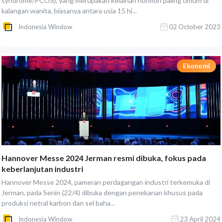
syndrome/PCOS), yang merupakan kelainan hormon paling umum di
kalangan wanita, biasanya antara usia 15 hi...
Indonesia Window
02 October 2023
Ekonomi
Hannover Messe 2024 Jerman resmi dibuka, fokus pada
keberlanjutan industri
Hannover Messe 2024, pameran perdagangan industri terkemuka di
Jerman, pada Senin (22/4) dibuka dengan penekanan khusus pada
produksi netral karbon dan sel baha...
Indonesia Window
23 April 2024