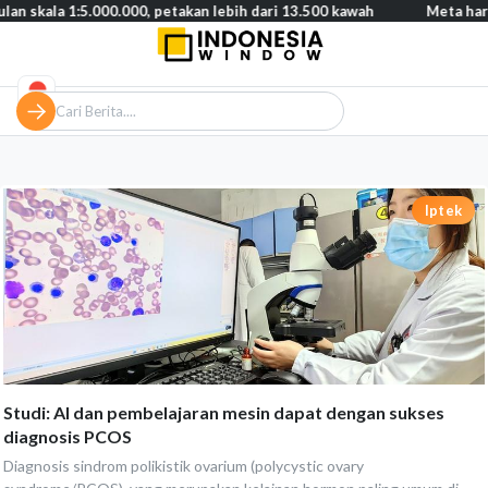
skala 1:5.000.000, petakan lebih dari 13.500 kawah
Meta harus b
Iptek
Studi: AI dan pembelajaran mesin dapat dengan sukses
diagnosis PCOS
Diagnosis sindrom polikistik ovarium (polycystic ovary