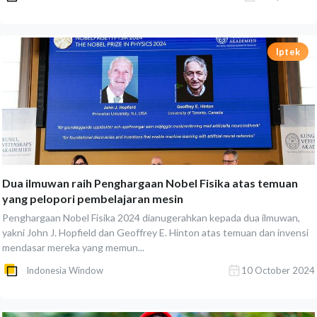
Iptek
Dua ilmuwan raih Penghargaan Nobel Fisika atas temuan
yang pelopori pembelajaran mesin
Penghargaan Nobel Fisika 2024 dianugerahkan kepada dua ilmuwan,
yakni John J. Hopfield dan Geoffrey E. Hinton atas temuan dan invensi
mendasar mereka yang memun...
Indonesia Window
10 October 2024