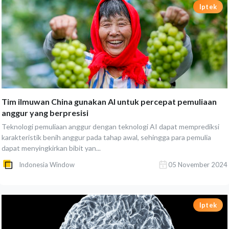
Iptek
Tim ilmuwan China gunakan AI untuk percepat pemuliaan
anggur yang berpresisi
Teknologi pemuliaan anggur dengan teknologi AI dapat memprediksi
karakteristik benih anggur pada tahap awal, sehingga para pemulia
dapat menyingkirkan bibit yan...
Indonesia Window
05 November 2024
Iptek