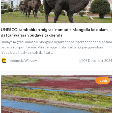
UNESCO tambahkan migrasi nomadik Mongolia ke dalam
daftar warisan budaya takbenda
Budaya migrasi nomadik Mongolia berakar pada interdependensi antara
padang rumput, ternak, dan penggembala. Keluarga penggembala
hidup berpindah-pindah dari sat...
Indonesia Window
09 December 2024
Iptek