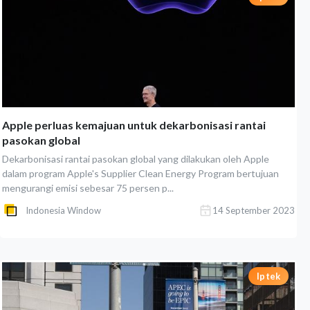
Apple perluas kemajuan untuk dekarbonisasi rantai
pasokan global
Dekarbonisasi rantai pasokan global yang dilakukan oleh Apple
dalam program Apple's Supplier Clean Energy Program bertujuan
mengurangi emisi sebesar 75 persen p...
Indonesia Window
14 September 2023
Iptek