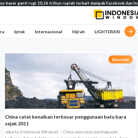
 ganti rugi 10,16 triliun rupiah terkait dampak Facebook dan Instagram
ra
Iptek
Internasional
Hijrah
LIGHTERASI
Ekonomi
China catat kenaikan terbesar penggunaan batu bara
sejak 2011
Jakarta (Indonesia Window) – China mencatat peningkatan