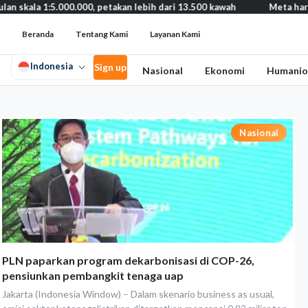
 1:5.000.000, petakan lebih dari 13.500 kawah
Meta harus bayar
Beranda
Tentang Kami
Layanan Kami
Indonesia
Sign up
Nasional
Ekonomi
Humanio
Nasional
PLN paparkan program dekarbonisasi di COP-26,
pensiunkan pembangkit tenaga uap
Jakarta (Indonesia Window) – Dalam skenario business as usual,