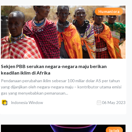
Humaniora
Sekjen PBB serukan negara-negara maju berikan
keadilan iklim di Afrika
Pendanaan perubahan iklim sebesar 100 miliar dolar AS per tahun
yang dijanjikan oleh negara-negara maju – kontributor utama emisi
gas yang menyebabkan pemanasan...
Indonesia Window
06 May 2023
Iptek