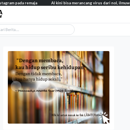
 pada remaja
AI kini bisa merancang virus dari nol, ilmuwan berh