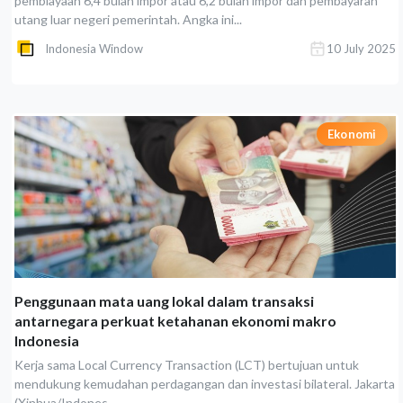
pembiayaan 6,4 bulan impor atau 6,2 bulan impor dan pembayaran
utang luar negeri pemerintah. Angka ini...
Indonesia Window
10 July 2025
Ekonomi
Penggunaan mata uang lokal dalam transaksi
antarnegara perkuat ketahanan ekonomi makro
Indonesia
Kerja sama Local Currency Transaction (LCT) bertujuan untuk
mendukung kemudahan perdagangan dan investasi bilateral. Jakarta
(Xinhua/Indones...