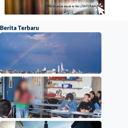
Berita Terbaru
Humaniora
Beijing jadi ibu kota arsitektur dunia
UNESCO-UIA 2029. Apa alasannya?
Indonesia
•
06 Aug 2026
Humaniora