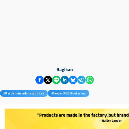
Bagikan
#
Perdamaiandanstabilitas
#
SekjenPBBGueterres