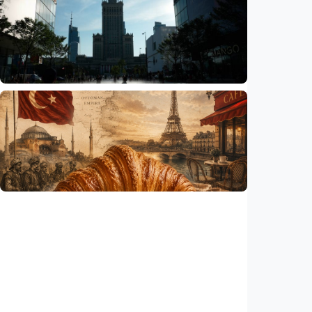
Sekolah di Selandia Baru tambah mata
pelajaran berbasis industri, dari AI hingga
pariwisata
Indonesia
•
06 Aug 2026
Humaniora
Gelombang panas bisa memicu kecemasan
hingga depresi pada anak, ini temuan
peneliti
Indonesia
•
06 Aug 2026
Humaniora
Kisah – Croissant ternyata menyimpan kisah
perang Islam dan Eropa yang jarang
diceritakan
Indonesia
•
05 Aug 2026