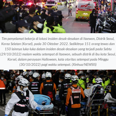
Tim penyelamat bekerja di lokasi insiden desak-desakan di Itaewon, Distrik Seoul,
Korea Selatan (Korsel), pada 30 Oktober 2022. Sedikitnya 151 orang tewas dan
150 lainnya luka-luka dalam insiden desak-desakan yang terjadi pada Sabtu
(29/10/2022) malam waktu setempat di Itaewon, sebuah distrik di ibu kota Seoul,
Korsel, dalam perayaan Halloween, kata otoritas setempat pada Minggu
(30/10/2022) pagi waktu setempat. (Xinhua/NEWSIS)