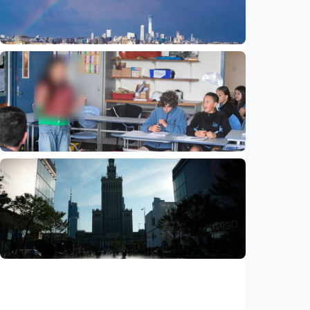
Indonesia
•
09 Aug 2026
Humaniora
Beijing jadi ibu kota arsitektur dunia
UNESCO-UIA 2029. Apa alasannya?
Indonesia
•
06 Aug 2026
Humaniora
Sekolah di Selandia Baru tambah mata
pelajaran berbasis industri, dari AI hingga
pariwisata
Indonesia
•
06 Aug 2026
Humaniora
Gelombang panas bisa memicu kecemasan