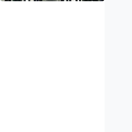
Ekonomi
Leapmotor mulai produksi mobil listrik di
Indonesia, target 34.000 unit per tahun
Indonesia
•
07 Aug 2026