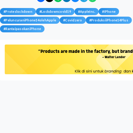
#
Proteslockdown
#
Lockdowncovid19
#
AppleInc.
#
IPhone
#
PeluncuraniPhone14olehApple
#
Covidzero
#
ProduksiiPhone14Plus
#
RantaipasokaniPhone