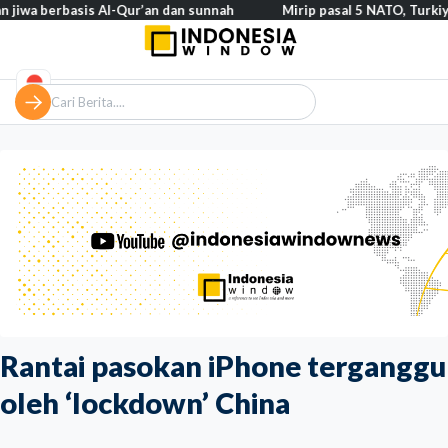
basis Al-Qur’an dan sunnah
Mirip pasal 5 NATO, Turkiye tegaska
Rantai pasokan iPhone terganggu
oleh ‘lockdown’ China