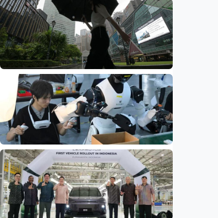
Ekonomi
Mau buka usaha? 100+ ‘brand’ hadir di IBOS
EXPO 2026 Bekasi
Indonesia
•
09 Aug 2026
Ekonomi
Biaya usaha naik, perusahaan Singapura
justru lirik Indonesia untuk perluas bisnis
Indonesia
•
07 Aug 2026
Ekonomi
Fokus Berita – Dari Kereta Cepat Jakarta-
Bandung hingga AI, ini alasan citra China
menguat di dunia
Indonesia
•
07 Aug 2026