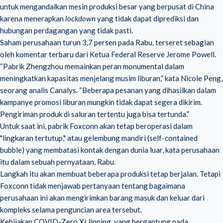
untuk mengandalkan mesin produksi besar yang berpusat di China
karena menerapkan
lockdown
yang tidak dapat diprediksi dan
hubungan perdagangan yang tidak pasti.
Saham perusahaan turun 3,7 persen pada Rabu, terseret sebagian
oleh komentar terbaru dari Ketua Federal Reserve Jerome Powell.
“Pabrik Zhengzhou memainkan peran monumental dalam
meningkatkan kapasitas menjelang musim liburan,” kata Nicole Peng,
seorang analis Canalys. “Beberapa pesanan yang dihasilkan dalam
kampanye promosi liburan mungkin tidak dapat segera dikirim.
Pengiriman produk di saluran tertentu juga bisa tertunda.”
Untuk saat ini, pabrik Foxconn akan tetap beroperasi dalam
"lingkaran tertutup," atau gelembung mandiri (self-contained
bubble) yang membatasi kontak dengan dunia luar, kata perusahaan
itu dalam sebuah pernyataan, Rabu.
Langkah itu akan membuat beberapa produksi tetap berjalan. Tetapi
Foxconn tidak menjawab pertanyaan tentang bagaimana
perusahaan ini akan mengirimkan barang masuk dan keluar dari
kompleks selama penguncian area tersebut.
Kebijakan COVID-Zero Xi Jinping, yang bergantung pada