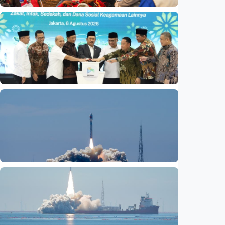
Nasional
Basarnas akhiri operasi SAR KM Mutiara
Sentosa 2
Indonesia
•
06 Aug 2026
Nasional
Satu data ZIS dan dana sosial keagamaan
lainnya dirilis
Indonesia
•
06 Aug 2026
Nasional
Fokus Berita – Lampung-1, satelit AI
Hiperspektral pertama Indonesia, berhasil
diluncurkan ke orbit