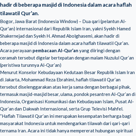
hadir di beberapa masjid di Indonesia dalam acara haflah
tilawatil Qur’an.
Bogor, Jawa Barat (Indonesia Window) – Dua qari (pelantun Al-
Qur'an) internasional dari Republik Islam Iran, yakni Syekh Hamed
Shakernejad dan Syekh H. Ahmad Abolghasemi, akan hadir di
beberapa masjid di Indonesia dalam acara haflah tilawatil Qur’an.
Acara perayaan
pembacaan Al-Qur’an
yang diiringi dengan
ceramah tersebut digelar bertepatan dengan malam
Nuzulul Qur’an
(peristiwa turunnya Al-Qur’an)
Menurut Konselor Kebudayaan Kedutaan Besar Republik Islam Iran
di Jakarta, Mohammad Reza Ebrahimi, haflah tilawatil Qur’an
tersebut diselenggarakan atas kerja sama dengan berbagai pihak,
termasuk masjid-masjid besar, ulama, pondok pesantren Al-Qur’an di
Indonesia, Organisasi Komunikasi dan Kebudayaan Islam, Pusat Al-
Qur’an dan Dakwah Internasional, serta Grup Televisi Mahfel.
“Haflah Tilawatil Qur’an ini merupakan kesempatan berharga bagi
masyarakat Indonesia untuk mendengarkan tilawah dari qari-qari
ternama Iran. Acara ini tidak hanya mempererat hubungan spiritual