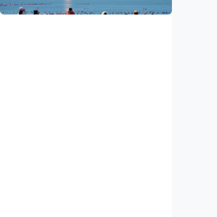
Indonesia
•
05 Aug 2026
Nasional
Satelit Lampung-1 untuk petani, nelayan,
hingga mitigasi bencana
Indonesia
•
05 Aug 2026