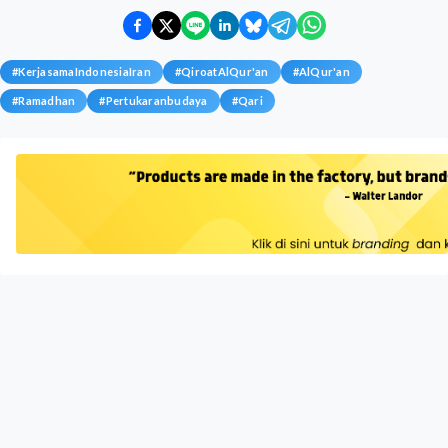
#
KerjasamaIndonesiaIran
#
QiroatAlQur'an
#
AlQur'an
#
Ramadhan
#
Pertukaranbudaya
#
Qari