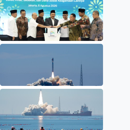
Nasional
Basarnas akhiri operasi SAR KM Mutiara
Sentosa 2
Indonesia
•
06 Aug 2026
Nasional
Satu data ZIS dan dana sosial keagamaan
lainnya dirilis
Indonesia
•
06 Aug 2026
Nasional
Fokus Berita – Lampung-1, satelit AI
Hiperspektral pertama Indonesia, berhasil
diluncurkan ke orbit
Indonesia
•
05 Aug 2026