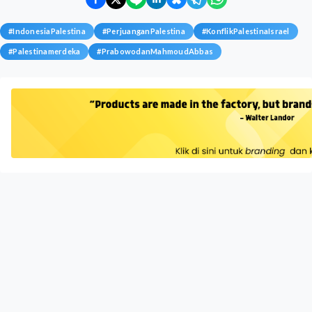
#
IndonesiaPalestina
#
PerjuanganPalestina
#
KonflikPalestinaIsrael
#
Palestinamerdeka
#
PrabowodanMahmoudAbbas