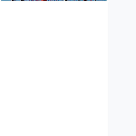
Nasional
Satelit Lampung-1 untuk petani, nelayan,
hingga mitigasi bencana
Indonesia
•
05 Aug 2026