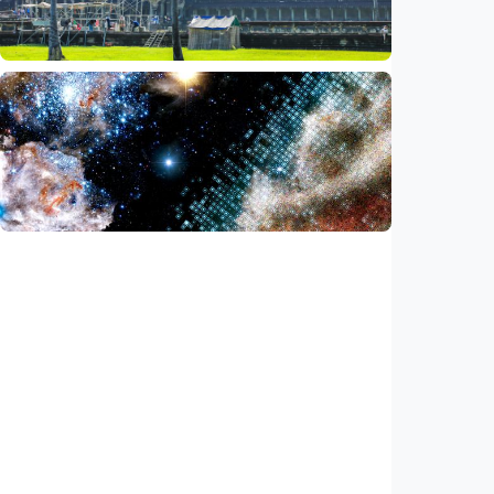
Indonesia
•
05 Aug 2026
Iptek
Saat ASEAN bersiap memasuki era AI,
reformasi layanan publik jadi agenda
bersama
Indonesia
•
05 Aug 2026
Iptek
Ilmuwan temukan akselerator partikel
terkuat di galaksi, energinya lampaui
perkiraan
Indonesia
•
03 Aug 2026