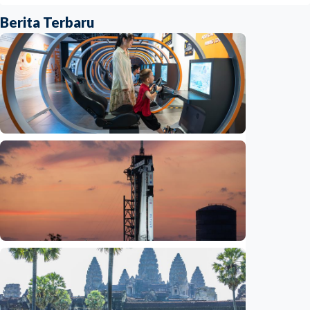
Berita Terbaru
Iptek
Jelang misi bawa pulang sampel Mars, China
siapkan laboratorium perlindungan planet
Indonesia
•
06 Aug 2026
Iptek
Bagian roket Falcon 9 SpaceX akan hantam
Bulan, NASA pastikan Bumi aman