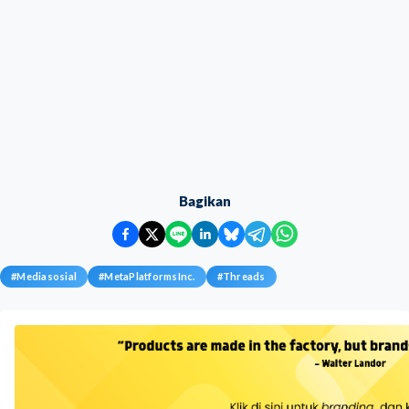
Bagikan
#
Mediasosial
#
MetaPlatformsInc.
#
Threads