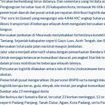
“Ini akan berkembang terus datanya. Dan sementara yang terdata ad
Pengungsian tersebar luas di 20 kabupaten/kota, termasuk 96 titik 
pemerintah daerah dan pusat untuk percepatan distribusi logistik da
“Per sore ini (Jumat) yang mengungsi ada 4.846 KK,” ungkap Suhary
Akses transportasi di beberapa wilayah Aceh mengalami kerusakan s
longsor.
Kerusakan jembatan di Meureudu menyebabkan terhentinya konek
Tamiang. Sejumlah kabupaten seperti Gayo Lues, Aceh Tengah, dan Ben
kerusakan total pada jalan nasional maupun jembatan.
Jalur udara menjadi alternatif utama dengan pemanfaatan Bandara 
Untuk menjaga kelancaran komunikasi darurat, perangkat Starlink te
dalam proses mobilisasi ke beberapa wilayah lainnya.
Penyaluran logistik dilakukan antara lain di Kota Lhokseumawe berupa
obatan.
Pemerintah pusat mengerahkan 26 personel BNPB serta mengirimka
logistik berupa beras, gula, minyak, mie instan, perangkat komunikas
Sumbar ada 23 meninggal dunia
Berikutnya dari Sumatra Barat, tercatat 23 korban meninggal, 12 or
seperti Padang Panjang, Tanah Datar, Agam, Kota Padang, serta Pa