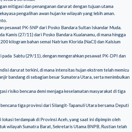
ngan mitigasi dan penanganan darurat dengan tujuan utama
ekayasa pengalihan awan hujan ke wilayah yang lebih aman.
nto.
akan pesawat PK-SNP dari Posko Bandara Sultan Iskandar Muda.
 pada Kamis (27/11) dari Posko Bandara Kualanamu, di mana hingga
3.200 kilogram bahan semai Natrium Klorida (NaCl) dan Kalsium
asi pada Sabtu (29/11), dengan mengerahkan pesawat PK-DPI dan
disi darurat terkini, di mana intensitas hujan ekstrem telah memicu
anjir bandang di sebagian besar Sumatera Utara, serta menimbulkan
i risiko bencana demi menjaga keselamatan masyarakat di tiga
encana tiga provinsi dari Silangit-Tapanuli Utara bersama Deputi
okasi terdampak di Provinsi Aceh, yang saat ini dipimpin oleh
tuk wilayah Sumatra Barat, Sekretaris Utama BNPB, Rustian telah