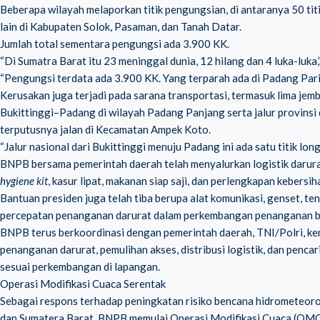
Beberapa wilayah melaporkan titik pengungsian, di antaranya 50 titik 
lain di Kabupaten Solok, Pasaman, dan Tanah Datar.
Jumlah total sementara pengungsi ada 3.900 KK.
“Di Sumatra Barat itu 23 meninggal dunia, 12 hilang dan 4 luka-luka
“Pengungsi terdata ada 3.900 KK. Yang terparah ada di Padang Par
Kerusakan juga terjadi pada sarana transportasi, termasuk lima jemb
Bukittinggi–Padang di wilayah Padang Panjang serta jalur provinsi
terputusnya jalan di Kecamatan Ampek Koto.
“Jalur nasional dari Bukittinggi menuju Padang ini ada satu titik lo
BNPB bersama pemerintah daerah telah menyalurkan logistik darura
hygiene kit
, kasur lipat, makanan siap saji, dan perlengkapan kebersih
Bantuan presiden juga telah tiba berupa alat komunikasi, genset, 
percepatan penanganan darurat dalam perkembangan penanganan be
BNPB terus berkoordinasi dengan pemerintah daerah, TNI/Polri, ke
penanganan darurat, pemulihan akses, distribusi logistik, dan penca
sesuai perkembangan di lapangan.
Operasi Modifikasi Cuaca Serentak
Sebagai respons terhadap peningkatan risiko bencana hidrometeorol
dan Sumatera Barat, BNPB memulai Operasi Modifikasi Cuaca (OMC)