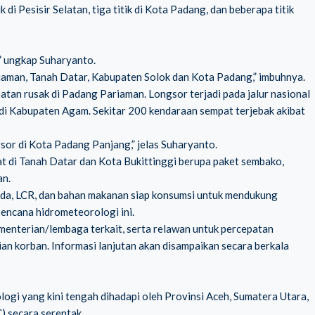
di Pesisir Selatan, tiga titik di Kota Padang, dan beberapa titik
,” ungkap Suharyanto.
iaman, Tanah Datar, Kabupaten Solok dan Kota Padang,” imbuhnya.
atan rusak di Padang Pariaman. Longsor terjadi pada jalur nasional
 di Kabupaten Agam. Sekitar 200 kendaraan sempat terjebak akibat
ngsor di Kota Padang Panjang,” jelas Suharyanto.
t di Tanah Datar dan Kota Bukittinggi berupa paket sembako,
an.
tenda, LCR, dan bahan makanan siap konsumsi untuk mendukung
ncana hidrometeorologi ini.
menterian/lembaga terkait, serta relawan untuk percepatan
rian korban. Informasi lanjutan akan disampaikan secara berkala
ogi yang kini tengah dihadapi oleh Provinsi Aceh, Sumatera Utara,
 secara serentak.