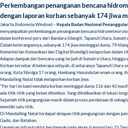
Perkembangan penanganan bencana hidromet
dengan laporan korban sebanyak 174 jiwa men
Jakarta (Indonesia Window) –
Kepala Badan Nasional Penanggulan
menyampaikan perkembangan penanganan bencana hidrometeorologi
dalam konferensi pers dari Bandara Silangit, Tapanuli Utara, Sumatr
Dalam keterangannya,
sebanyak 174 jiwa meninggal dunia, 79 hilan
Kementerian Komunikasi dan Digital (Komdigi) melaporkan dalam situ
Adapun dampak dari bencana yang terjadi di Sumatra Utara, hingga s
Korban tersebar di beberapa wilayah, di antaranya Tapanuli Utara s
orang, Kota Sibolga 17 orang, Humbang Hasundutan enam orang, Ko
Mandailing Natal tidak melaporkan korban jiwa.
“Per hari ini kami mendata korban meninggal dunia 116 dan 42 masih
ada titik-titik yang belum ditembus. Yang diindikasikan di lokasi lon
Sejumlah titik pengungsian masih dalam proses pendataan di sebag
memiliki satu titik.
Di Mandailing Natal terdapat delapan titik pengungsian dengan ju
Gadis, dan Batahan.
Gangguan infrastruktur berdampak pada akses transportasi. Di Tapan