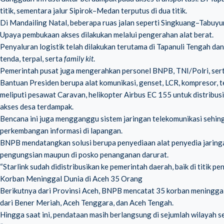
titik, sementara jalur Sipirok–Medan terputus di dua titik.
Di Mandailing Natal, beberapa ruas jalan seperti Singkuang–Tabuyu
Upaya pembukaan akses dilakukan melalui pengerahan alat berat.
Penyaluran logistik telah dilakukan terutama di Tapanuli Tengah dan
tenda, terpal, serta
family kit
.
Pemerintah pusat juga mengerahkan personel BNPB, TNI/Polri, ser
Bantuan Presiden berupa alat komunikasi, genset, LCR, kompresor, t
meliputi pesawat Caravan, helikopter Airbus EC 155 untuk distribus
akses desa terdampak.
Bencana ini juga mengganggu sistem jaringan telekomunikasi sehin
perkembangan informasi di lapangan.
BNPB mendatangkan solusi berupa penyediaan alat penyedia jaring
pengungsian maupun di posko penanganan darurat.
“Starlink sudah didistribusikan ke pemerintah daerah, baik di titik
Korban Meninggal Dunia di Aceh 35 Orang
Berikutnya dari Provinsi Aceh, BNPB mencatat 35 korban meninggal,
dari Bener Meriah, Aceh Tenggara, dan Aceh Tengah.
Hingga saat ini, pendataan masih berlangsung di sejumlah wilayah se