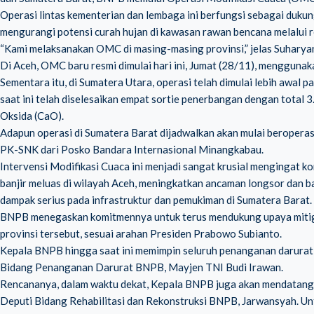
Operasi lintas kementerian dan lembaga ini berfungsi sebagai duku
mengurangi potensi curah hujan di kawasan rawan bencana melalui r
“Kami melaksanakan OMC di masing-masing provinsi,” jelas Suharya
Di Aceh, OMC baru resmi dimulai hari ini, Jumat (28/11), menggun
Sementara itu, di Sumatera Utara, operasi telah dimulai lebih awal
saat ini telah diselesaikan empat sortie penerbangan dengan total 
Oksida (CaO).
Adapun operasi di Sumatera Barat dijadwalkan akan mulai beroper
PK-SNK dari Posko Bandara Internasional Minangkabau.
Intervensi Modifikasi Cuaca ini menjadi sangat krusial mengingat kon
banjir meluas di wilayah Aceh, meningkatkan ancaman longsor dan b
dampak serius pada infrastruktur dan pemukiman di Sumatera Barat.
BNPB menegaskan komitmennya untuk terus mendukung upaya mitigas
provinsi tersebut, sesuai arahan Presiden Prabowo Subianto.
Kepala BNPB hingga saat ini memimpin seluruh penanganan darurat b
Bidang Penanganan Darurat BNPB, Mayjen TNI Budi Irawan.
Rencananya, dalam waktu dekat, Kepala BNPB juga akan mendatangi l
Deputi Bidang Rehabilitasi dan Rekonstruksi BNPB, Jarwansyah. Un