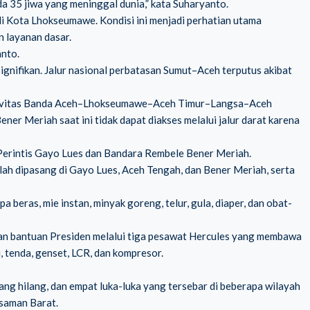
a 35 jiwa yang meninggal dunia,” kata Suharyanto.
di Kota Lhokseumawe. Kondisi ini menjadi perhatian utama
n layanan dasar.
anto.
ignifikan. Jalur nasional perbatasan Sumut–Aceh terputus akibat
tivitas Banda Aceh–Lhokseumawe–Aceh Timur–Langsa–Aceh
er Meriah saat ini tidak dapat diakses melalui jalur darat karena
Perintis Gayo Lues dan Bandara Rembele Bener Meriah.
lah dipasang di Gayo Lues, Aceh Tengah, dan Bener Meriah, serta
 beras, mie instan, minyak goreng, telur, gula, diaper, dan obat-
n bantuan Presiden melalui tiga pesawat Hercules yang membawa
i, tenda, genset, LCR, dan kompresor.
ang hilang, dan empat luka-luka yang tersebar di beberapa wilayah
saman Barat.