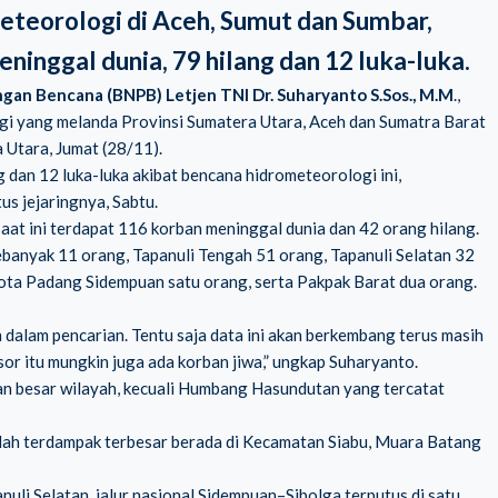
eorologi di Aceh, Sumut dan Sumbar,
inggal dunia, 79 hilang dan 12 luka-luka.
gan Bencana (BNPB) Letjen TNI Dr. Suharyanto S.Sos., M.M
.,
 yang melanda Provinsi Sumatera Utara, Aceh dan Sumatra Barat
a Utara, Jumat (28/11).
g dan 12 luka-luka akibat bencana hidrometeorologi ini
,
s jejaringnya, Sabtu.
aat ini terdapat 116 korban meninggal dunia dan 42 orang hilang.
ebanyak 11 orang, Tapanuli Tengah 51 orang, Tapanuli Selatan 32
ta Padang Sidempuan satu orang, serta Pakpak Barat dua orang.
 dalam pencarian. Tentu saja data ini akan berkembang terus masih
gsor itu mungkin juga ada korban jiwa,” ungkap Suharyanto.
ian besar wilayah, kecuali Humbang Hasundutan yang tercatat
mlah terdampak terbesar berada di Kecamatan Siabu, Muara Batang
uli Selatan, jalur nasional Sidempuan–Sibolga terputus di satu