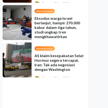
Indonesia
•
05 Aug 2026
Internasional
Eksodus warga Israel
berlanjut, hampir 270.000
kabur dalam tiga tahun,
studi ungkap tren
mengkhawatirkan
Indonesia
•
05 Aug 2026
Internasional
AS klaim kesepakatan Selat
Hormuz segera tercapai,
Iran: Tak ada negosiasi
dengan Washington
Indonesia
•
05 Aug 2026