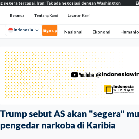
rcapai, Iran: Tak ada negosiasi dengan Washington
Eksodus warg
Beranda
Tentang Kami
Layanan Kami
Indonesia
Sign up
Nasional
Ekonomi
Humanio
Trump sebut AS akan "segera" mul
pengedar narkoba di Karibia