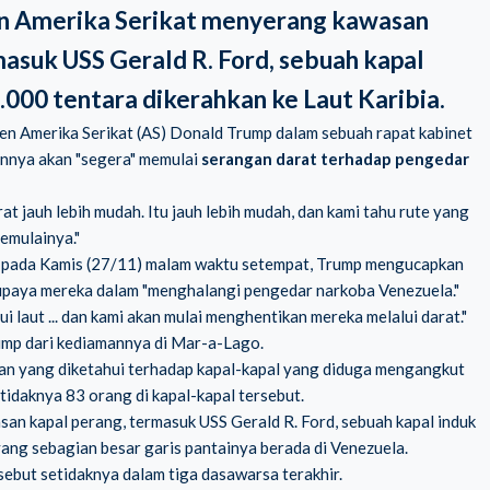
an Amerika Serikat menyerang kawasan
masuk USS Gerald R. Ford, sebuah kapal
.000 tentara dikerahkan ke Laut Karibia.
en Amerika Serikat (AS) Donald Trump dalam sebuah rapat kabinet
nnya akan "segera" memulai
serangan darat terhadap pengedar
at jauh lebih mudah. Itu jauh lebih mudah, dan kami tahu rute yang
emulainya."
S pada Kamis (27/11) malam waktu setempat, Trump mengucapkan
upaya mereka dalam "menghalangi pengedar narkoba Venezuela."
 laut ... dan kami akan mulai menghentikan mereka melalui darat."
 Trump dari kediamannya di Mar-a-Lago.
an yang diketahui terhadap kapal-kapal yang diduga mengangkut
tidaknya 83 orang di kapal-kapal tersebut.
san kapal perang, termasuk
USS Gerald R. Ford
, sebuah kapal induk
yang sebagian besar garis pantainya berada di Venezuela.
rsebut setidaknya dalam tiga dasawarsa terakhir.