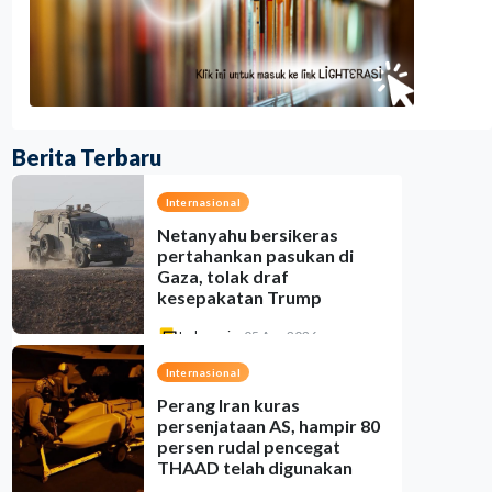
Berita Terbaru
Internasional
Netanyahu bersikeras
pertahankan pasukan di
Gaza, tolak draf
kesepakatan Trump
Indonesia
•
05 Aug 2026
Internasional
Perang Iran kuras
persenjataan AS, hampir 80
persen rudal pencegat
THAAD telah digunakan