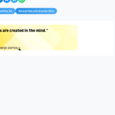
militerAS
#
AmerikaLatindanKaribia