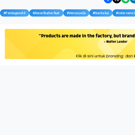
#
PentagonAS
#
AmerikaSerikat
#
Venezuela
#
Narkoba
#
Intervensi