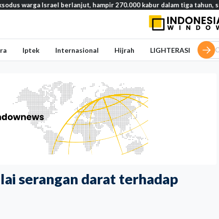
a Israel berlanjut, hampir 270.000 kabur dalam tiga tahun, studi ung
ra
Iptek
Internasional
Hijrah
LIGHTERASI
ai serangan darat terhadap