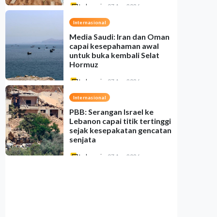
Indonesia
•
07 Aug 2026
Internasional
Media Saudi: Iran dan Oman
capai kesepahaman awal
untuk buka kembali Selat
Hormuz
Indonesia
•
07 Aug 2026
Internasional
PBB: Serangan Israel ke
Lebanon capai titik tertinggi
sejak kesepakatan gencatan
senjata
Indonesia
•
07 Aug 2026