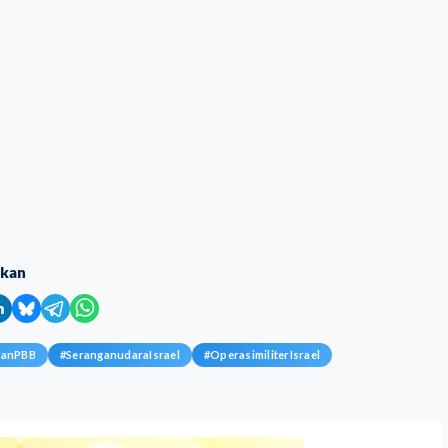
ikan
aanPBB
#
SeranganudaraIsrael
#
OperasimiliterIsrael