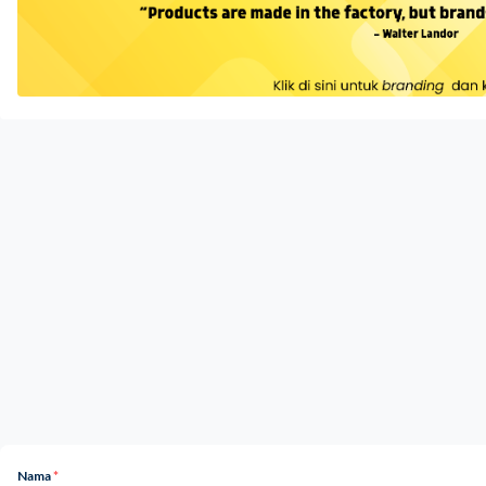
Nama
*