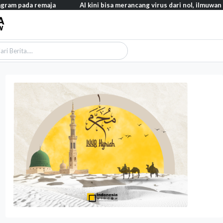
aja
AI kini bisa merancang virus dari nol, ilmuwan berhasil menc