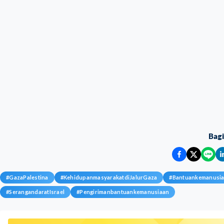
Bag
#
GazaPalestina
#
KehidupanmasyarakatdiJalurGaza
#
Bantuankemanusi
#
SerangandaratIsrael
#
Pengirimanbantuankemanusiaan