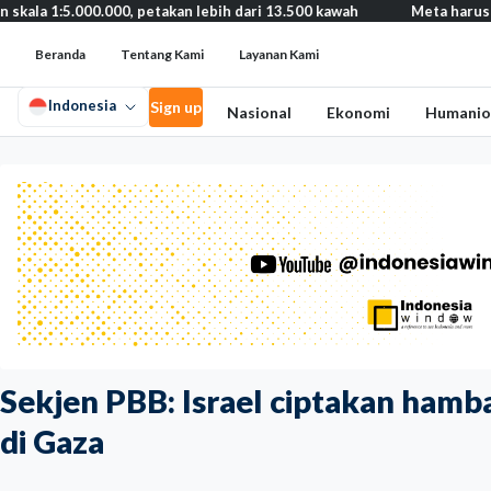
000, petakan lebih dari 13.500 kawah
Meta harus bayar ganti rug
Beranda
Tentang Kami
Layanan Kami
Indonesia
Sign up
Nasional
Ekonomi
Humanio
Sekjen PBB: Israel ciptakan hamba
di Gaza