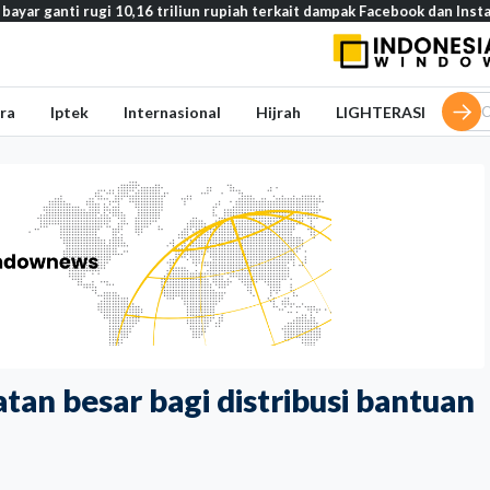
i 10,16 triliun rupiah terkait dampak Facebook dan Instagram pada rem
ra
Iptek
Internasional
Hijrah
LIGHTERASI
tan besar bagi distribusi bantuan