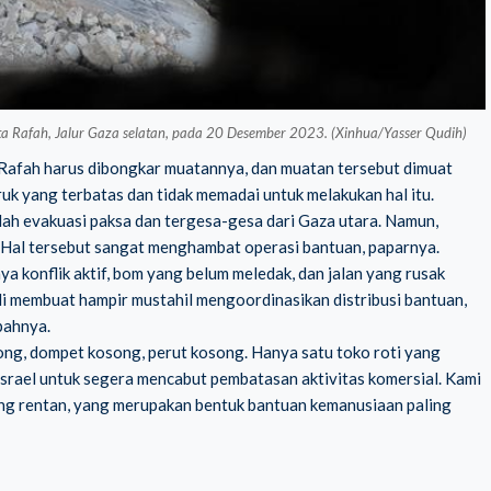
ta Rafah, Jalur Gaza selatan, pada 20 Desember 2023. (Xinhua/Yasser Qudih)
Rafah harus dibongkar muatannya, dan muatan tersebut dimuat
truk yang terbatas dan tidak memadai untuk melakukan hal itu.
lah evakuasi paksa dan tergesa-gesa dari Gaza utara. Namun,
a. Hal tersebut sangat menghambat operasi bantuan, paparnya.
 konflik aktif, bom yang belum meledak, dan jalan yang rusak
di membuat hampir mustahil mengoordinasikan distribusi bantuan,
bahnya.
song, dompet kosong, perut kosong. Hanya satu toko roti yang
 Israel untuk segera mencabut pembatasan aktivitas komersial. Kami
ng rentan, yang merupakan bentuk bantuan kemanusiaan paling