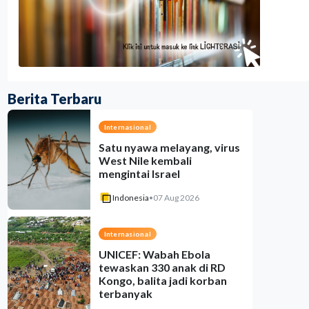
Berita Terbaru
Internasional
Satu nyawa melayang, virus
West Nile kembali
mengintai Israel
Indonesia
•
07 Aug 2026
Internasional
UNICEF: Wabah Ebola
tewaskan 330 anak di RD
Kongo, balita jadi korban
terbanyak