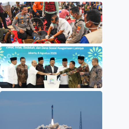
Nasional
Basarnas akhiri operasi SAR KM Mutiara
Sentosa 2
Indonesia
•
06 Aug 2026
Nasional
Satu data ZIS dan dana sosial keagamaan
lainnya dirilis
Indonesia
•
06 Aug 2026