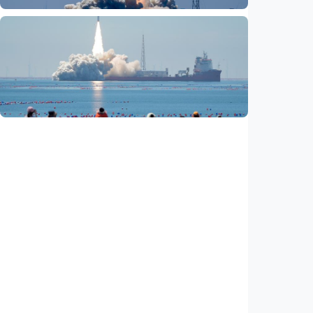
Nasional
Fokus Berita – Lampung-1, satelit AI
Hiperspektral pertama Indonesia, berhasil
diluncurkan ke orbit
Indonesia
•
05 Aug 2026
Nasional
Satelit Lampung-1 untuk petani, nelayan,
hingga mitigasi bencana
Indonesia
•
05 Aug 2026