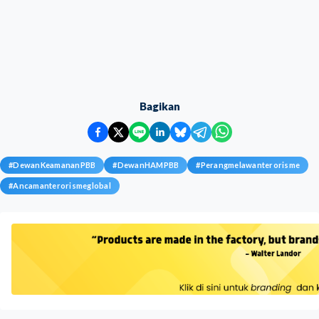
Bagikan
#
DewanKeamananPBB
#
DewanHAMPBB
#
Perangmelawanterorisme
#
Ancamanterorismeglobal