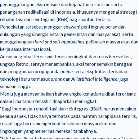
penanggulangan ekstrimisme dan kejahatan terorisme serta
penanganan radikalisasi di Indonesia, khususnya mengenai strategi
rehabilitasi dan reintegrasi (R&R) bagi mantan teroris.
Pendekatan tersebut menggarisbawahi pentingnya peran dan
dukungan yang sinergis antara pemerintah dan masyarakat, serta
menggabungkan
hard and soft approaches
, pelibatan masyarakat dan
kerja sama internasional.
Ancaman global terorisme terus meningkat dan terus berevolusi,
ungkap Retno, seraya menambahkan, aksi teror semakin beragam
dan penggunaan propaganda
online
serta eksploitasi terhadap
teknologi baru termasuk
drone
dan
AI (artificial intelligence)
juga
semakin tinggi.
Menlu juga menyampaikan bahwa angka kematian akibat terorisme
dalam lima tahun terakhir dilaporkan meningkat.
"Bagi Indonesia, rehabilitasi dan reintegrasi (R&R) harus mencakup
semua aspek, tidak hanya terbatas pada mantan narapidana teroris,
tetapi juga harus memperkuat ketahanan masyarakat dan
lingkungan yang menerima mereka," tambahnya.
“
It takes a village, to turn an extremist idea into a peaceful one
, " ucap