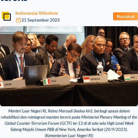
Indonesia Window
Nasional
21 September 2023
Menteri Luar Negeri RI, Retno Marsudi (kedua kiri), berbagi upaya dalam
rehabilitasi dan reintegrasi mantan teroris pada Ministerial Plenary Meeting of the
Global Counter-Terrorism Forum (GCTF) ke-13 di di sela-sela High Level Week
Sidang Majelis Umum PBB di New York, Amerika Serikat (20/9/2023).
(Kementerian Luar Negeri RI)