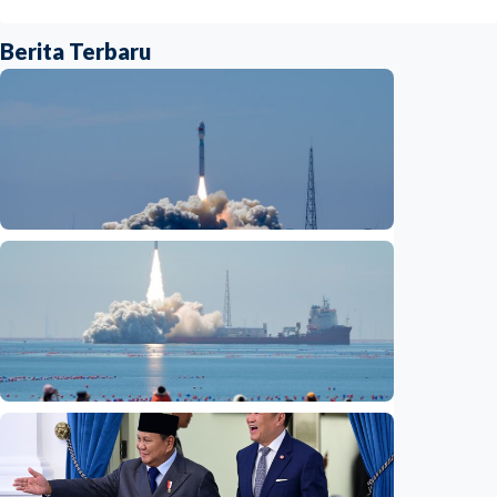
Berita Terbaru
Nasional
Fokus Berita – Lampung-1, satelit AI
Hiperspektral pertama Indonesia, berhasil
diluncurkan ke orbit
Indonesia
•
05 Aug 2026
Nasional
Satelit Lampung-1 untuk petani, nelayan,
hingga mitigasi bencana