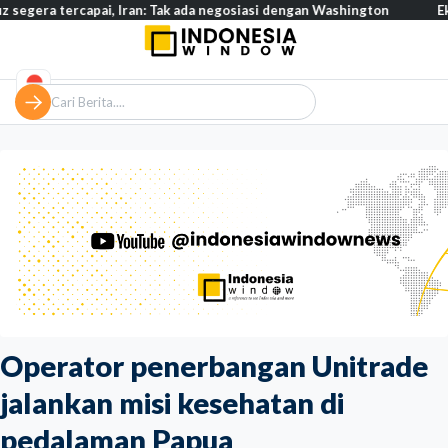
ercapai, Iran: Tak ada negosiasi dengan Washington
Eksodus war
Operator penerbangan Unitrade
jalankan misi kesehatan di
pedalaman Papua