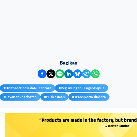
Bagikan
#
UnitradePersadaNusantara
#
PegununganTengahPapua
#
Layanankesehatan
#
Puskesmas
#
Transportasiudara