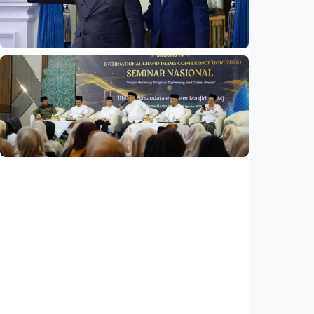
Indonesia
•
05 Aug 2026
Nasional
Indonesia dan Tailan perkuat kemitraan
strategis
Indonesia
•
04 Aug 2026
Nasional
Masjid harus jadi ruang favorit anak muda,
pusat pemberdayaan umat
Indonesia
•
03 Aug 2026