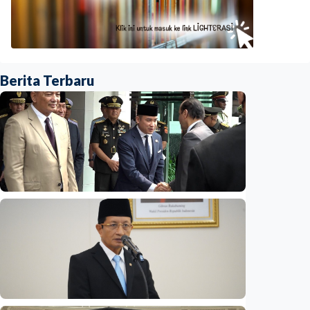
Berita Terbaru
Nasional
Opini - Wacana 'reshuffle' Agustus,
wamenhan bakal diisi sipil? Pakar: Ancaman
hibrida butuh keahlian di luar militer
Indonesia
•
08 Aug 2026