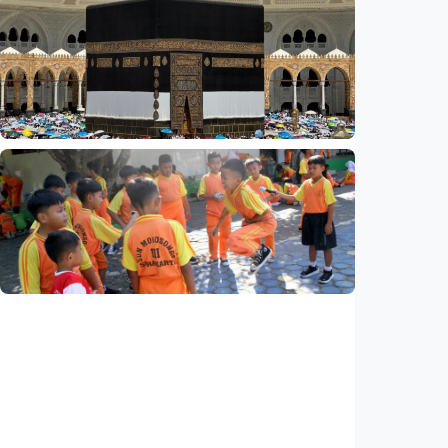
Nasional
Rp4,1 triliun BOS Madrasah & BOP tahap II
segera cair, cek jadwal pengajuannya
Indonesia
•
09 Aug 2026
Nasional
Analisis – Ke mana mengalirnya uang jemaah
haji Indonesia? Ada potensi ekonomi yang
bisa kembali ke Tanah Air (1 dari 3 tulisan)
Indonesia
•
08 Aug 2026
Nasional
Analisis – Belajar dari Australia: Apa yang
bisa dipelajari Indonesia untuk membenahi
kurikulum?
Indonesia
•
08 Aug 2026