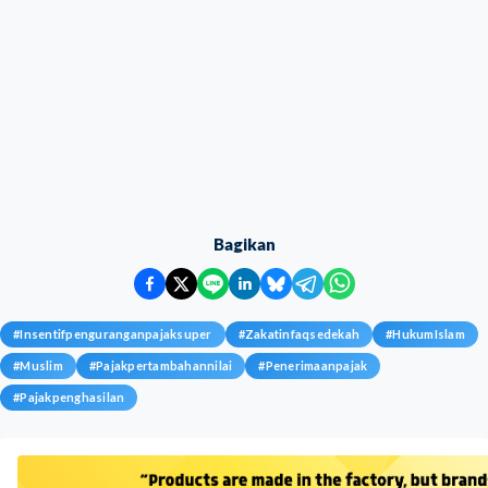
Bagikan
#
Insentifpenguranganpajaksuper
#
Zakatinfaqsedekah
#
HukumIslam
#
Muslim
#
Pajakpertambahannilai
#
Penerimaanpajak
#
Pajakpenghasilan