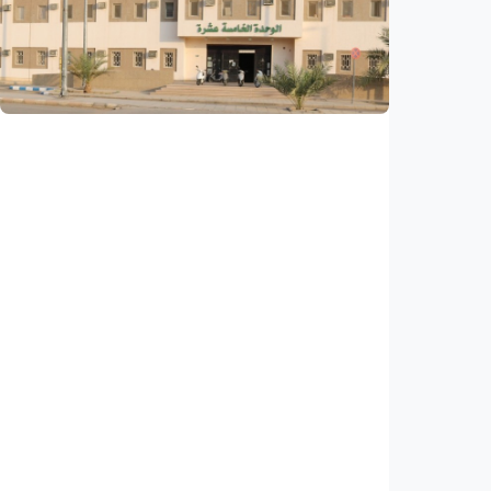
Larangan medsos untuk anak di Australia
sukses, pengguna turun 10 persen
Indonesia
•
31 Jul 2026
Humaniora
Kisah – Dua puluh tahun kemudian, akhirnya
masuk Universitas Islam Madinah
Indonesia
•
01 Aug 2026