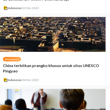
Indonesia
•
22 Dec 2023
Humaniora
China terbitkan prangko khusus untuk situs UNESCO
Pingyao
Indonesia
•
04 Dec 2023