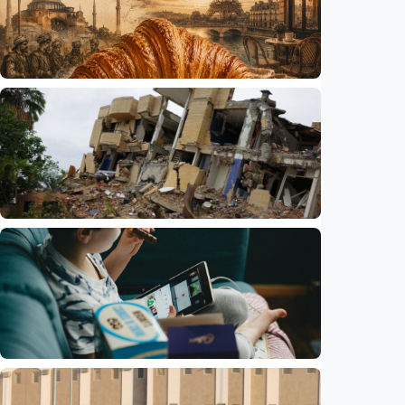
Humaniora
Kisah – Croissant ternyata menyimpan kisah
perang Islam dan Eropa yang jarang
diceritakan
Indonesia
•
05 Aug 2026
Humaniora
Korban tewas gempa bumi Venezuela
bertambah jadi 6.125 orang
Indonesia
•
04 Aug 2026
Humaniora