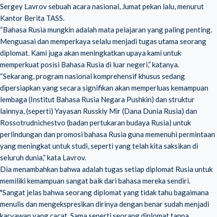
Sergey Lavrov sebuah acara nasional, Jumat pekan lalu, menurut
Kantor Berita TASS.
“Bahasa Rusia mungkin adalah mata pelajaran yang paling penting.
Menguasai dan memperkaya selalu menjadi tugas utama seorang
diplomat. Kami juga akan meningkatkan upaya kami untuk
memperkuat posisi Bahasa Rusia di luar negeri,” katanya.
“Sekarang, program nasional komprehensif khusus sedang
dipersiapkan yang secara signifikan akan memperluas kemampuan
lembaga (Institut Bahasa Rusia Negara Pushkin) dan struktur
lainnya, (seperti) Yayasan Russkiy Mir (Dana Dunia Rusia) dan
Rossotrudnichestvo (badan pertukaran budaya Rusia) untuk
perlindungan dan promosi bahasa Rusia guna memenuhi permintaan
yang meningkat untuk studi, seperti yang telah kita saksikan di
seluruh dunia,” kata Lavrov.
Dia menambahkan bahwa adalah tugas setiap diplomat Rusia untuk
memiliki kemampuan sangat baik dari bahasa mereka sendiri.
"Sangat jelas bahwa seorang diplomat yang tidak tahu bagaimana
menulis dan mengekspresikan dirinya dengan benar sudah menjadi
karyawan yang cacat. Sama seperti seorang diplomat tanpa