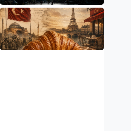
Humaniora
Gelombang panas bisa memicu kecemasan
hingga depresi pada anak, ini temuan
peneliti
Indonesia
•
06 Aug 2026
Humaniora
Kisah – Croissant ternyata menyimpan kisah
perang Islam dan Eropa yang jarang
diceritakan
Indonesia
•
05 Aug 2026