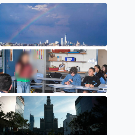
Humaniora
Beijing jadi ibu kota arsitektur dunia
UNESCO-UIA 2029. Apa alasannya?
Indonesia
•
06 Aug 2026
Humaniora
Sekolah di Selandia Baru tambah mata
pelajaran berbasis industri, dari AI hingga
pariwisata
Indonesia
•
06 Aug 2026