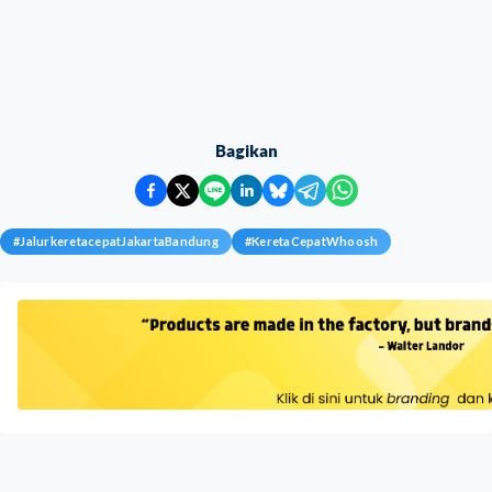
Bagikan
#
JalurkeretacepatJakartaBandung
#
KeretaCepatWhoosh