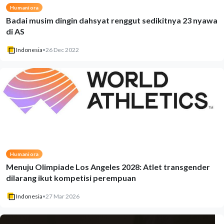
Humaniora
Badai musim dingin dahsyat renggut sedikitnya 23 nyawa
di AS
Indonesia
•
26 Dec 2022
Humaniora
Menuju Olimpiade Los Angeles 2028: Atlet transgender
dilarang ikut kompetisi perempuan
Indonesia
•
27 Mar 2026