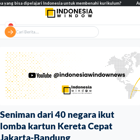
ng bisa dipelajari Indonesia untuk membenahi kurikulum?
Analisis 
Seniman dari 40 negara ikut
lomba kartun Kereta Cepat
Jakarta-Bandung