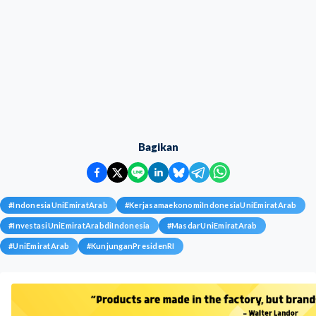
Bagikan
#
IndonesiaUniEmiratArab
#
KerjasamaekonomiIndonesiaUniEmiratArab
#
InvestasiUniEmiratArabdiIndonesia
#
MasdarUniEmiratArab
#
UniEmiratArab
#
KunjunganPresidenRI