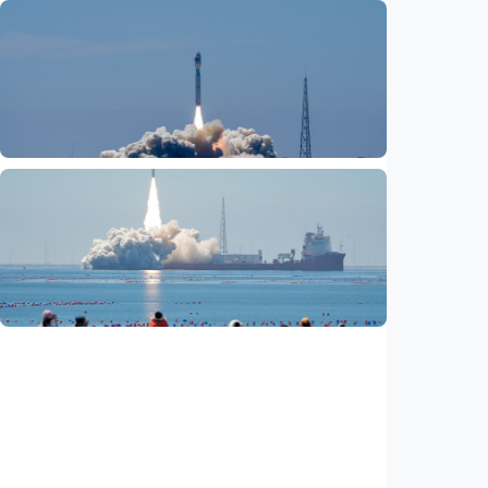
Nasional
Satu data ZIS dan dana sosial keagamaan
lainnya dirilis
Indonesia
•
06 Aug 2026
Nasional
Fokus Berita – Lampung-1, satelit AI
Hiperspektral pertama Indonesia, berhasil
diluncurkan ke orbit
Indonesia
•
05 Aug 2026
Nasional
Satelit Lampung-1 untuk petani, nelayan,
hingga mitigasi bencana
Indonesia
•
05 Aug 2026