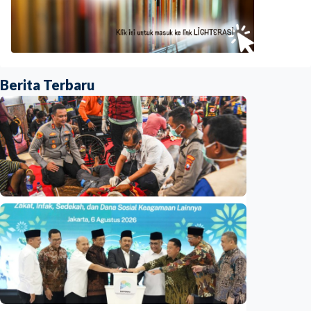
Berita Terbaru
Nasional
Basarnas akhiri operasi SAR KM Mutiara
Sentosa 2
Indonesia
•
06 Aug 2026