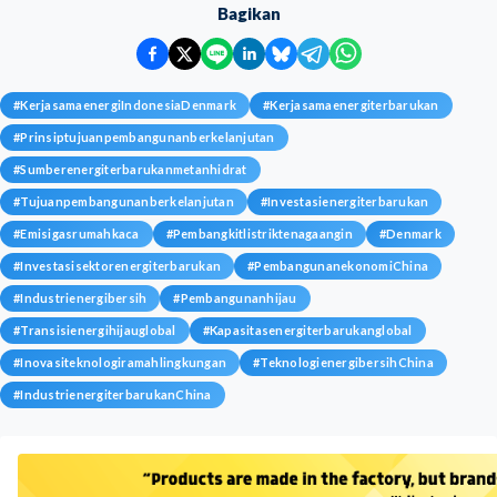
Bagikan
#
KerjasamaenergiIndonesiaDenmark
#
Kerjasamaenergiterbarukan
#
Prinsiptujuanpembangunanberkelanjutan
#
Sumberenergiterbarukanmetanhidrat
#
Tujuanpembangunanberkelanjutan
#
Investasienergiterbarukan
#
Emisigasrumahkaca
#
Pembangkitlistriktenagaangin
#
Denmark
#
Investasisektorenergiterbarukan
#
PembangunanekonomiChina
#
Industrienergibersih
#
Pembangunanhijau
#
Transisienergihijauglobal
#
Kapasitasenergiterbarukanglobal
#
Inovasiteknologiramahlingkungan
#
TeknologienergibersihChina
#
IndustrienergiterbarukanChina