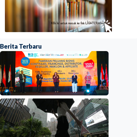
Berita Terbaru
Ekonomi
Mau buka usaha? 100+ ‘brand’ hadir di IBOS
EXPO 2026 Bekasi
Indonesia
•
09 Aug 2026