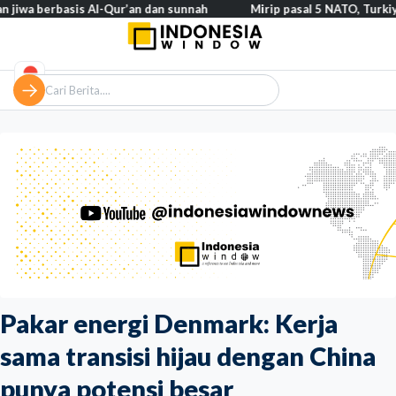
asis Al-Qur’an dan sunnah
Mirip pasal 5 NATO, Turkiye tegaskan 
Pakar energi Denmark: Kerja
sama transisi hijau dengan China
punya potensi besar