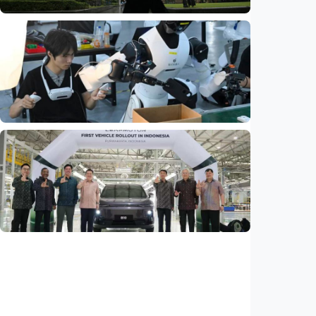
Ekonomi
Biaya usaha naik, perusahaan Singapura
justru lirik Indonesia untuk perluas bisnis
Indonesia
•
07 Aug 2026
Ekonomi
Fokus Berita – Dari Kereta Cepat Jakarta-
Bandung hingga AI, ini alasan citra China
menguat di dunia
Indonesia
•
07 Aug 2026
Ekonomi
Leapmotor mulai produksi mobil listrik di
Indonesia, target 34.000 unit per tahun
Indonesia
•
07 Aug 2026