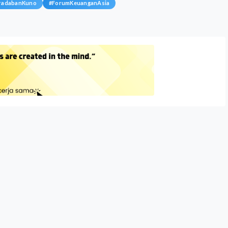
radabanKuno
#
ForumKeuanganAsia