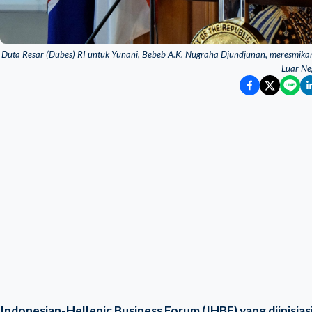
Duta Resar (Dubes) RI untuk Yunani, Bebeb A.K. Nugraha Djundjunan, meresmika
Luar Ne
Indonesian-Hellenic Business Forum (IHBF) yang diinisias