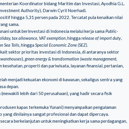
enterian Koordinator bidang Maritim dan Investasi, Ayodhia G.L.
vestment Authority), Darwin Cyril Noerhadi.
tif hingga 5,31 persen pada 2022. Tercatat pula kenaikan nilai
 yang sama.
ani untuk berinvestasi di Indonesia melalui kerja sama
Public-
oliday, tax allowance, VAT exemption
, hingga
release of import duty
,
n Sea Tolls
, hingga
Special Economic Zone (SEZ).
it sektor prioritas investasi di Indonesia, di antaranya sektor
,
warehouses
),
green energy & transformation (waste management,
an kesehatan, properti dan pariwisata, layanan finansial, pertanian,
lah menjadi kekuatan ekonomi di kawasan, sekaligus sentra yang
asa depan.
(mewakili lebih dari 50 perusahaan), yang hadir secara fisik
tu produsen kapas terkemuka Yunani) menyampaikan pengalaman
lo yang dinilainya sangat profesional dan dapat dipercaya.
secara berkelanjutan untuk meningkatkan kerja sama perdagangan,