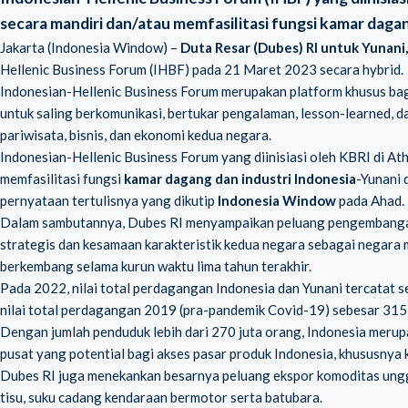
secara mandiri dan/atau memfasilitasi fungsi kamar daga
Jakarta (Indonesia Window) –
Duta Resar (Dubes) RI untuk Yunani
Hellenic Business Forum (IHBF) pada 21 Maret 2023 secara hybrid.
Indonesian-Hellenic Business Forum merupakan platform khusus bagi
untuk saling berkomunikasi, bertukar pengalaman, lesson-learned, d
pariwisata, bisnis, dan ekonomi kedua negara.
Indonesian-Hellenic Business Forum yang diinisiasi oleh KBRI di At
memfasilitasi fungsi
kamar dagang dan industri Indonesia
-Yunani 
pernyataan tertulisnya yang dikutip
Indonesia Window
pada Ahad.
Dalam sambutannya, Dubes RI menyampaikan peluang pengembangan 
strategis dan kesamaan karakteristik kedua negara sebagai negara 
berkembang selama kurun waktu lima tahun terakhir.
Pada 2022, nilai total perdagangan Indonesia dan Yunani tercatat 
nilai total perdagangan 2019 (pra-pandemik Covid-19) sebesar 315,2
Dengan jumlah penduduk lebih dari 270 juta orang, Indonesia merup
pusat yang potential bagi akses pasar produk Indonesia, khususnya
Dubes RI juga menekankan besarnya peluang ekspor komoditas unggul
tisu, suku cadang kendaraan bermotor serta batubara.