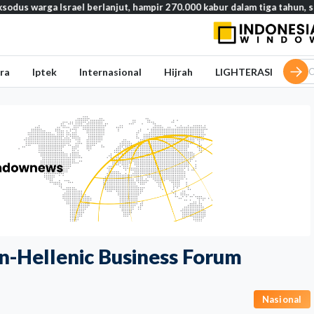
Israel berlanjut, hampir 270.000 kabur dalam tiga tahun, studi ungkap
ra
Iptek
Internasional
Hijrah
LIGHTERASI
n-Hellenic Business Forum
Nasional