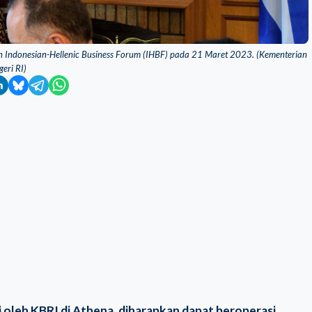
n Indonesian-Hellenic Business Forum (IHBF) pada 21 Maret 2023. (Kementerian
geri RI)
i oleh KBRI di Athena, diharapkan dapat beroperasi