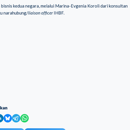
 bisnis kedua negara, melalui Marina-Evgenia Koroli dari konsultan
ku narahubung/
liaison officer
IHBF.
ikan