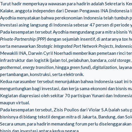
Turut hadir memperkaya wawasan para hadirin adalah Sekretaris Kem
Kalake, anggota independen dari Dewan Pengawas INA (Indonesia In
Ayodhia menyatakan bahwa perekonomian Indonesia telah tumbuh posi
investasi asing langsung di Indonesia sebesar 47 persen di periode
Pada kesempatan tersebut Ayodhia mengundang para mitra bisnis Yun
Private-Partnership (PPP)
dengan sejumlah insentif, di antaranya
tax h
serta menawarkan
Strategic Integrated Port Network Projects
,
Indonesia
Mewakili INA, Darwin Cyril Noerhadi memberikan pemetaan rinci terka
infrastruktur dan logistik (jalan tol, pelabuhan, bandara,
cold storage
geothermal, energy transition
, hingga
green fund
),
digitalization
, layan
pertambangan, konstruksi, serta elektronik.
Kedua narasumber tersebut menunjukkan bahwa Indonesia saat ini te
menguntungkan bagi investasi, dan kerja sama ekonomi dan bisnis m
Kegiatan diapresiasi oleh sekitar 70 partisipan Yunani dan Indonesia 
maupun virtual.
Pada kesempatan tersebut, Zisis Poulios dari Violar S.A (salah sa
bisnisnya di bidang tekstil dengan mitra di Jakarta, Bandung, dan So
Secara umum, para hadirin memandang forum perlu diselenggarakan 
bisnis dan investasi antara kedua negara.