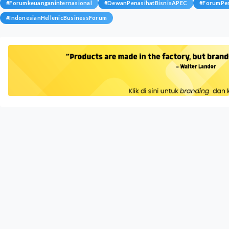
#
Forumkeuanganinternasional
#
DewanPenasihatBisnisAPEC
#
ForumPe
#
IndonesianHellenicBusinessForum