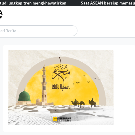
 tren mengkhawatirkan
Saat ASEAN bersiap memasuki era AI, refo