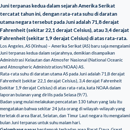
Juni terpanas kedua dalam sejarah Amerika Serikat
tercatat tahun ini, dengan rata-rata suhu di daratan
utama negara tersebut pada Juni adalah 71,8 derajat
Fahrenheit (sekitar 22,1 derajat Celsius), atau 3,4 derajat
Fahrenheit (sekitar 1,9 derajat Celsius) di atas rata-rata.
Los Angeles, AS (Xinhua) – Amerika Serikat (AS) baru saja mengalami
Juni terpanas kedua dalam sejarahnya, demikian disampaikan
Administrasi Kelautan dan Atmosfer Nasional (
National Oceanic
and Atmospheric Administration/NOAA
) AS.
Rata-rata suhu di daratan utama AS pada Juni adalah 71,8 derajat
Fahrenheit (sekitar 22,1 derajat Celsius), 3,4 derajat Fahrenheit
(sekitar 1,9 derajat Celsius) di atas rata-rata, kata NOAA dalam
laporan bulanan yang dirilis pada Selasa (9/7).
Badan yang mulai melakukan pencatatan 130 tahun yang lalu itu
mengatakan bahwa sekitar 24 juta orang di wilayah-wilayah yang
terletak di area Barat, Selatan, dan Timur Laut negara itu mengalami
bulan Juni terpanas untuk suhu malam hari.
Gelombang panas
berdampak terhadap area Barat Daya, Great