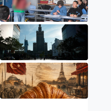
UNESCO-UIA 2029. Apa alasannya?
Indonesia
•
06 Aug 2026
Humaniora
Sekolah di Selandia Baru tambah mata
pelajaran berbasis industri, dari AI hingga
pariwisata
Indonesia
•
06 Aug 2026
Humaniora
Gelombang panas bisa memicu kecemasan
hingga depresi pada anak, ini temuan
peneliti
Indonesia
•
06 Aug 2026
Humaniora