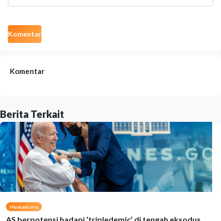
Komentar
Komentar
Berita Terkait
Humaniora
AS berpotensi hadapi ‘tripledemic’ di tengah eksodus