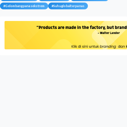
#
Gelombangpanasekstrem
#
Suhuglobalterpanas