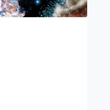
bersama
Indonesia
•
05 Aug 2026
Iptek
Ilmuwan temukan akselerator partikel
terkuat di galaksi, energinya lampaui
perkiraan
Indonesia
•
03 Aug 2026