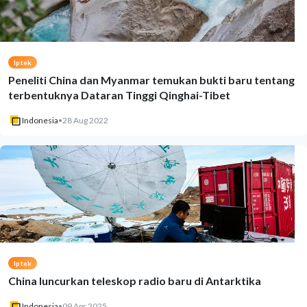
Iptek
Peneliti China dan Myanmar temukan bukti baru tentang
terbentuknya Dataran Tinggi Qinghai-Tibet
Indonesia
•
28 Aug 2022
Iptek
China luncurkan teleskop radio baru di Antarktika
Indonesia
•
09 Apr 2025