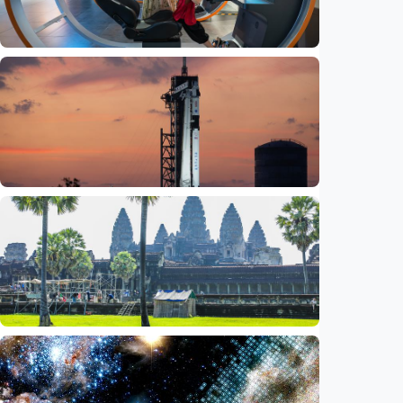
Iptek
Jelang misi bawa pulang sampel Mars, China
siapkan laboratorium perlindungan planet
Indonesia
•
06 Aug 2026
Iptek
Bagian roket Falcon 9 SpaceX akan hantam
Bulan, NASA pastikan Bumi aman
Indonesia
•
05 Aug 2026
Iptek
Saat ASEAN bersiap memasuki era AI,
reformasi layanan publik jadi agenda