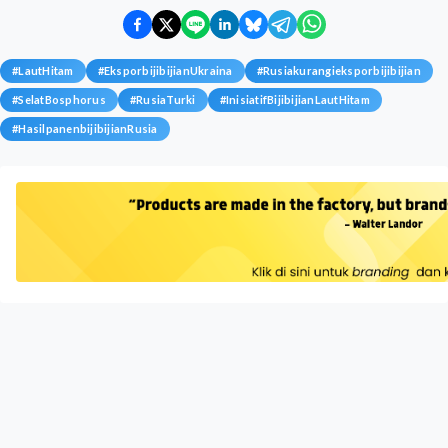
#
LautHitam
#
EksporbijibijianUkraina
#
Rusiakurangieksporbijibijian
#
SelatBosphorus
#
RusiaTurki
#
InisiatifBijibijianLautHitam
#
HasilpanenbijibijianRusia