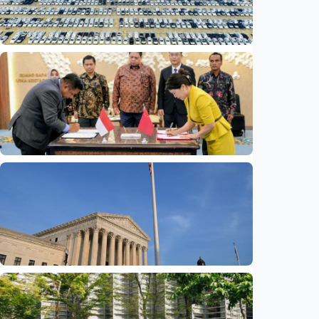
Ekonomi
Fokus Berita – Mengapa produsen EV China
kini lebih sibuk membangun pabrik daripada
menjual mobil?
Indonesia
•
06 Aug 2026
Ekonomi
Madura siap sambut investasi China 6,6
triliun rupiah untuk Kawasan Industri Baru
Indonesia
•
06 Aug 2026
Ekonomi
Pemerintahan Trump kembalikan 1.794