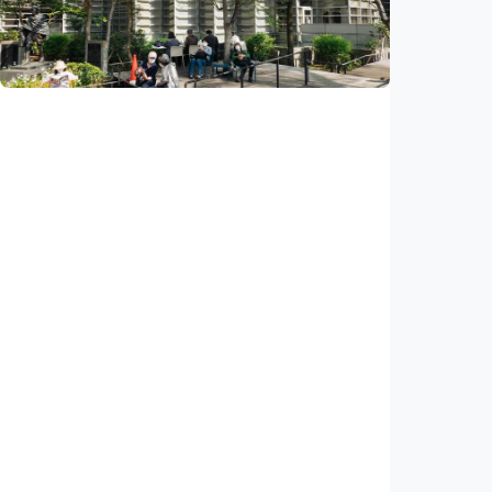
triliun rupiah tarif kepada importir AS,
dampak putusan Mahkamah Agung
Indonesia
•
06 Aug 2026
Ekonomi
Jepang pangkas pajak makanan jadi 1
persen, negara berpotensi kehilangan 1.130
triliun rupiah
Indonesia
•
06 Aug 2026